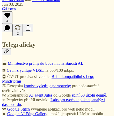
Jun 03, 2025
Listen
4
2
Telegraficky
🏭
Ministerstvo průmyslu bude mít na starosti AI.
☎️
Cetin zrychluje VDSL
na 500/100 mbps.
🤖 ČVUT prodává stavebnici
Brian kompatibilní s Lego
Mindstorms
.
🍑 Evropská
komise vyšetřuje pornoweby
pro nedostatečné
ověřování věku.
🪼 Programující
AI agent Jules
od Google
splní 60 úkolů denně
.
✨ Perplexity přináší novinku
Labs pro tvorbu aplikací, analýz i
dashboardů
.
🐨
Google Stitch
vyvajbuje aplikaci pro web nebo mobil.
📱
Google AI Edge Gallery
umožňuje spustit LLM na mobilu.