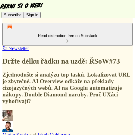
Subscribe
Sign in
Read distraction-free on Substack
📨 Newsletter
Držte délku řádku na uzdě: ŘSoW#73
Zjednodušte si analýzu top tasků. Lokalizovat URL
je zbytečné. AI Overview odkáže na překlady
cizojazyčných webů. AI na Googlu automatizuje
nákupy. Double Diamond naruby. Proč UXáci
vyhořívají?
Martin Kopta
and
Jakub Goldmann