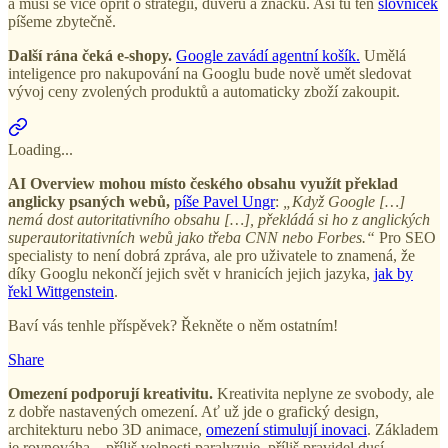
a musí se více opřít o strategii, důvěru a značku. Asi tu ten
slovníček
píšeme zbytečně.
Další rána čeká e-shopy.
Google zavádí agentní košík.
Umělá
inteligence pro nakupování na Googlu bude nově umět sledovat
vývoj ceny zvolených produktů a automaticky zboží zakoupit.
Loading...
AI Overview mohou místo českého obsahu využít překlad
anglicky psaných webů,
píše Pavel Ungr
:
„Když Google […]
nemá dost autoritativního obsahu […], překládá si ho z anglických
superautoritativních webů jako třeba CNN nebo Forbes.“
Pro SEO
specialisty to není dobrá zpráva, ale pro uživatele to znamená, že
díky Googlu nekončí jejich svět v hranicích jejich jazyka,
jak by
řekl Wittgenstein
.
Baví vás tenhle příspěvek? Řekněte o něm ostatním!
Share
Omezení podporují kreativitu.
Kreativita neplyne ze svobody, ale
z dobře nastavených omezení. Ať už jde o grafický design,
architekturu nebo 3D animace,
omezení stimulují inovaci
. Základem
je rovnováha – příliš volnosti paralyzuje, příliš pravidel dusí.