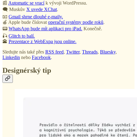
📰
Automatic se vrací
k vývoji WordPressu.
🗨️ Muskův
X uvede XChat
.
📧
Gmail shrne dlouhé e-maily.
🍎 Apple bude číslovat
operační systémy podle roků
.
📟
WhatsApp bude mít aplikaci pro iPad.
Konečně.
🎣
Glitch to balí.
🕋
Prezentace z WebExpa jsou online.
Sledujte nás také přes
RSS feed
,
Twitter
,
Threads
,
Bluesky
,
Linkedin
nebo
Facebook
.
Designérský tip