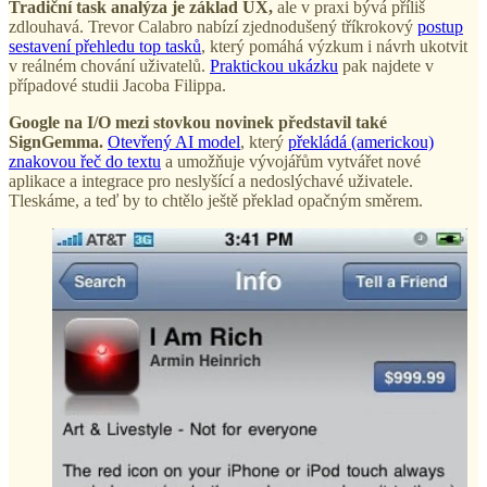
Tradiční task analýza je základ UX,
ale v praxi bývá příliš
zdlouhavá. Trevor Calabro nabízí zjednodušený tříkrokový
postup
sestavení přehledu top tasků
, který pomáhá výzkum i návrh ukotvit
v reálném chování uživatelů.
Praktickou ukázku
pak najdete v
případové studii Jacoba Filippa.
Google na I/O mezi stovkou novinek představil také
SignGemma.
Otevřený AI model
, který
překládá (americkou)
znakovou řeč do textu
a umožňuje vývojářům vytvářet nové
aplikace a integrace pro neslyšící a nedoslýchavé uživatele.
Tleskáme, a teď by to chtělo ještě překlad opačným směrem.