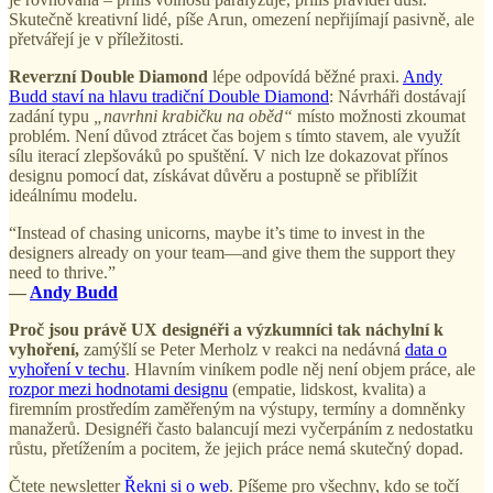
Skutečně kreativní lidé, píše Arun, omezení nepřijímají pasivně, ale
přetvářejí je v příležitosti.
Reverzní Double Diamond
lépe odpovídá běžné praxi.
Andy
Budd staví na hlavu tradiční Double Diamond
: Návrháři dostávají
zadání typu
„navrhni krabičku na oběd“
místo možnosti zkoumat
problém. Není důvod ztrácet čas bojem s tímto stavem, ale využít
sílu iterací zlepšováků po spuštění. V nich lze dokazovat přínos
designu pomocí dat, získávat důvěru a postupně se přiblížit
ideálnímu modelu.
“Instead of chasing unicorns, maybe it’s time to invest in the
designers already on your team—and give them the support they
need to thrive.”
—
Andy Budd
Proč jsou právě UX designéři a výzkumníci tak náchylní k
vyhoření,
zamýšlí se Peter Merholz v reakci na nedávná
data o
vyhoření v techu
. Hlavním viníkem podle něj není objem práce, ale
rozpor mezi hodnotami designu
(empatie, lidskost, kvalita) a
firemním prostředím zaměřeným na výstupy, termíny a domněnky
manažerů. Designéři často balancují mezi vyčerpáním z nedostatku
růstu, přetížením a pocitem, že jejich práce nemá skutečný dopad.
Čtete newsletter
Řekni si o web
. Píšeme pro všechny, kdo se točí