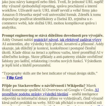
jako jsou názvy kategorií nebo filtrů. Tvrdí, že jednotné URL napříč
trhy výrazně zjednodušují reporting, správu procházení a interní
workflow. Uživatelé navíc URL téměř nevidí a velké firmy jako
Amazon či Heuréka stejně volí univerzální formát. Zdeněk k tomu
doporučuje používat identifikátory a číselná ID, zejména u e-
commerce webů, kde složitá URL mohou komplikovat správu i
analytiku.
Prompt engineering se stává důležitou dovedností pro vývojáře.
Addy Osmani nabízí
praktický návod, jak efektivně zadávat výzvy
AI asistentům, aby výsledky byly přesné, kreativní a přínosné. Addy
ukazuje, jak důležitý je kontext, konkrétnost i postupné členění
úkolů. Klade důraz na iteraci a zpětnou vazbu, které proměňují AI v
užitečného kolegu. Skrze příklady a anti-patterny získáte osvědčené
šablony pro ladění, refaktoring i tvorbu nových funkcí. Výsledkem
je lepší kód a hlubší porozumění.
“Typography skills are the best indicator of visual design skills.”
—
Filip Greš
Přijde po Stackoverflow o návštěvnosti i Wikipedia?
Marek
Rolný komentuje spuštění AI Overviews od Googlu v Česku.
AI
proměňuje podobu stránky výsledků hledání
– umělá inteligence
odpovídá na informační dotazy přímo ve vyhledávači, čímž výrazně
klesá počet prokliků na weby. SEO tak přichází o svou tradiční roli