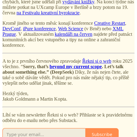
chybách, které jsme udělali při
vydávání knížky
. Na konci týdne nás
můžete potkat na UXcamp Europe v Berlíně a brzy potom na 19.
června
na Festivalu kreativní byrokracie
.
Kromě jiného se tento měsíc konají konference
Creative Restart
,
DevConf
,
iPure konference
,
Web Science
(v Brně) nebo
XML
Prague
. V aktualizovaném
kalendáři na červen
najdete před patnáct
komunitních akcí bez vstupného a tipy na online a zahraniční
konference.
A to je z prvního červnového zpravodaje
Řekni si o web
roku 2025
všechno. “
Sorry, that’s
beyond my current scope
. Let’s talk
about something else.” (DeepSeek)
Díky, že nás nejen čtete, ale
také o sobě dáváte vědět. Pokud pro nás máte nějaký tip, co příště
vylepšit nebo udělat jinak, těšíme se.
Hezký týden,
Jakub Goldmann a Martin Kopta.
Líbí se vám newsletter Řekni si o web? Přihlaste se k pravidelnému
odběru do e-mailu nebo přes Substack.
Subscribe