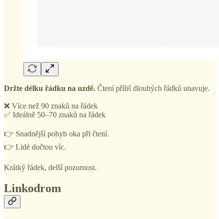
Držte délku řádku na uzdě.
Čtení příliš dlouhých řádků unavuje.
❌ Více než 90 znaků na řádek
✅ Ideálně 50–70 znaků na řádek
👉 Snadnější pohyb oka při čtení.
👉 Lidé dočtou víc.
Krátký řádek, delší pozornost.
Linkodrom