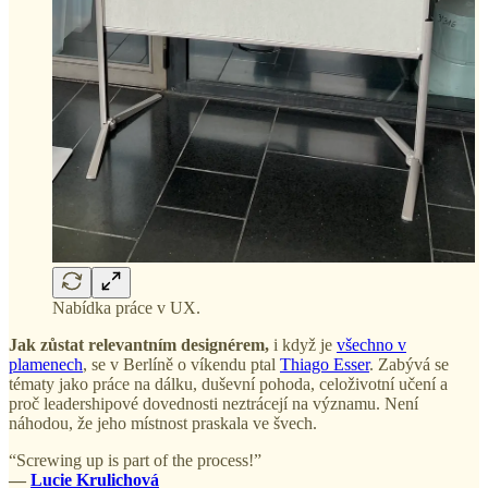
Nabídka práce v UX.
Jak zůstat relevantním designérem,
i když je
všechno v
plamenech
, se v Berlíně o víkendu ptal
Thiago Esser
. Zabývá se
tématy jako práce na dálku, duševní pohoda, celoživotní učení a
proč leadershipové dovednosti neztrácejí na významu. Není
náhodou, že jeho místnost praskala ve švech.
“Screwing up is part of the process!”
—
Lucie Krulichová