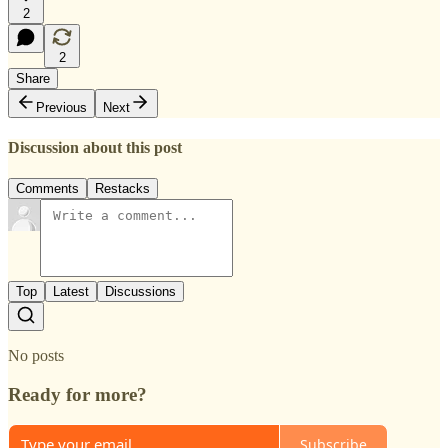
2
2
Share
Previous
Next
Discussion about this post
Comments
Restacks
Top
Latest
Discussions
No posts
Ready for more?
Subscribe