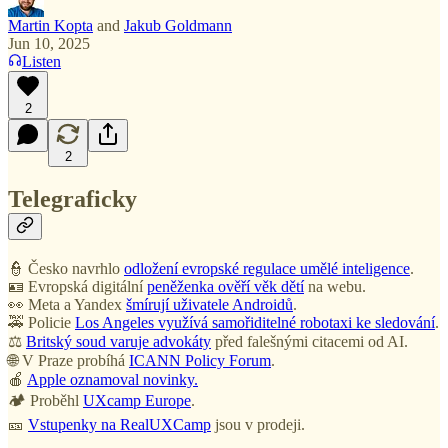
Martin Kopta
and
Jakub Goldmann
Jun 10, 2025
Listen
2
2
Telegraficky
👮 Česko navrhlo
odložení evropské regulace umělé inteligence
.
🪪 Evropská digitální
peněženka ověří věk dětí
na webu.
👀 Meta a Yandex
šmírují uživatele Androidů
.
🚕 Policie
Los Angeles využívá samořiditelné robotaxi ke sledování
.
⚖️
Britský soud varuje advokáty
před falešnými citacemi od AI.
🌐 V Praze probíhá
ICANN Policy Forum
.
🍎
Apple oznamoval novinky.
🏕️ Proběhl
UXcamp Europe
.
🎫
Vstupenky na RealUXCamp
jsou v prodeji.