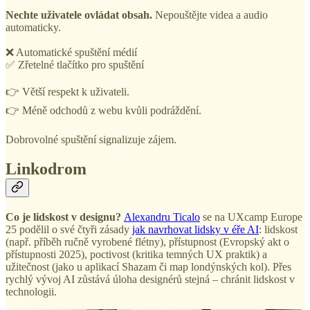
Nechte uživatele ovládat obsah.
Nepouštějte videa a audio
automaticky.
❌ Automatické spuštění médií
✅ Zřetelné tlačítko pro spuštění
👉 Větší respekt k uživateli.
👉 Méně odchodů z webu kvůli podráždění.
Dobrovolné spuštění signalizuje zájem.
Linkodrom
Co je lidskost v designu?
Alexandru Ticalo
se na UXcamp Europe
25 podělil o své čtyři zásady
jak navrhovat lidsky v éře AI
: lidskost
(např. příběh ručně vyrobené flétny), přístupnost (Evropský akt o
přístupnosti 2025), poctivost (kritika temných UX praktik) a
užitečnost (jako u aplikací Shazam či map londýnských kol). Přes
rychlý vývoj AI zůstává úloha designérů stejná – chránit lidskost v
technologii.