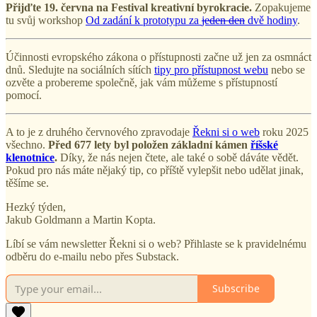
Přijďte 19. června na Festival kreativní byrokracie.
Zopakujeme
tu svůj workshop
Od zadání k prototypu za
jeden den
dvě hodiny
.
Účinnosti evropského zákona o přístupnosti začne už jen za osmnáct
dnů. Sledujte na sociálních sítích
tipy pro přístupnost webu
nebo se
ozvěte a probereme společně, jak vám můžeme s přístupností
pomocí.
A to je z druhého červnového zpravodaje
Řekni si o web
roku 2025
všechno.
Před 677 lety byl položen základní kámen
říšské
klenotnice
.
Díky, že nás nejen čtete, ale také o sobě dáváte vědět.
Pokud pro nás máte nějaký tip, co příště vylepšit nebo udělat jinak,
těšíme se.
Hezký týden,
Jakub Goldmann a Martin Kopta.
Líbí se vám newsletter Řekni si o web? Přihlaste se k pravidelnému
odběru do e-mailu nebo přes Substack.
Subscribe