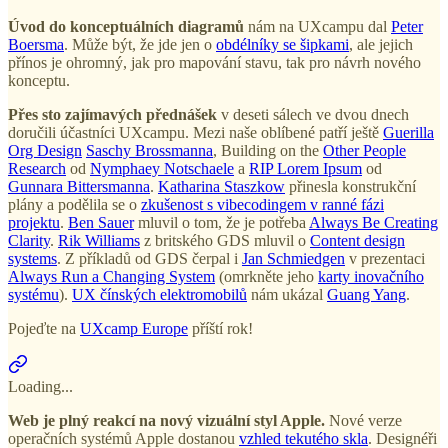
Úvod do konceptuálních diagramů
nám na UXcampu dal
Peter
Boersma
. Může být, že jde jen o
obdélníky se šipkami
, ale jejich
přínos je ohromný, jak pro mapování stavu, tak pro návrh nového
konceptu.
Přes sto zajímavých přednášek
v deseti sálech ve dvou dnech
doručili účastníci UXcampu. Mezi naše oblíbené patří ještě
Guerilla
Org Design
Saschy Brossmanna
, Building on the
Other People
Research
od
Nymphaey Notschaele
a
RIP Lorem Ipsum
od
Gunnara Bittersmanna
.
Katharina Staszkow
přinesla konstrukční
plány a podělila se o
zkušenost s vibecodingem v ranné fázi
projektu
.
Ben Sauer
mluvil o tom, že je potřeba
Always Be Creating
Clarity
.
Rik Williams
z britského GDS mluvil o
Content design
systems
. Z příkladů od GDS čerpal i
Jan Schmiedgen
v prezentaci
Always Run a Changing System
(omrkněte jeho
karty inovačního
systému
).
UX čínských elektromobilů
nám ukázal
Guang Yang
.
Pojeďte na
UXcamp Europe
příští rok!
Loading...
Web je plný reakcí na nový vizuální styl Apple.
Nové verze
operačních systémů Apple dostanou
vzhled tekutého skla
. Designéři