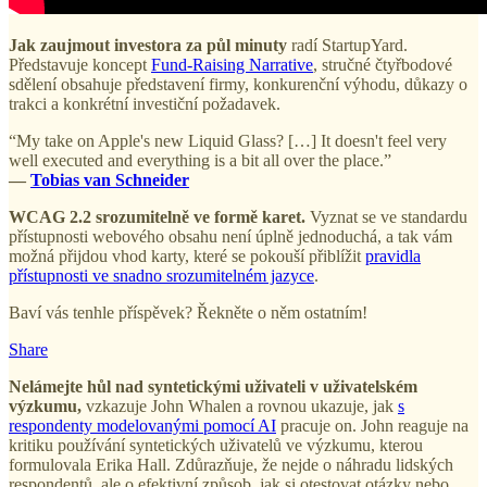
Jak zaujmout investora za půl minuty
radí StartupYard.
Představuje koncept
Fund-Raising Narrative
, stručné čtyřbodové
sdělení obsahuje představení firmy, konkurenční výhodu, důkazy o
trakci a konkrétní investiční požadavek.
“My take on Apple's new Liquid Glass? […] It doesn't feel very
well executed and everything is a bit all over the place.”
—
Tobias van Schneider
WCAG 2.2 srozumitelně ve formě karet.
Vyznat se ve standardu
přístupnosti webového obsahu není úplně jednoduchá, a tak vám
možná přijdou vhod karty, které se pokouší přiblížit
pravidla
přístupnosti ve snadno srozumitelném jazyce
.
Baví vás tenhle příspěvek? Řekněte o něm ostatním!
Share
Nelámejte hůl nad syntetickými uživateli v uživatelském
výzkumu,
vzkazuje John Whalen a rovnou ukazuje, jak
s
respondenty modelovanými pomocí AI
pracuje on. John reaguje na
kritiku používání syntetických uživatelů ve výzkumu, kterou
formulovala Erika Hall. Zdůrazňuje, že nejde o náhradu lidských
respondentů, ale o efektivní způsob, jak si otestovat otázky nebo