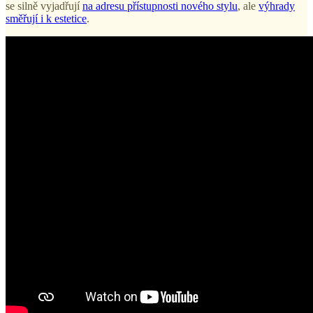
se silně vyjadřují
na adresu přístupnosti nového stylu
, ale
výhrady
směřují i k estetice
.