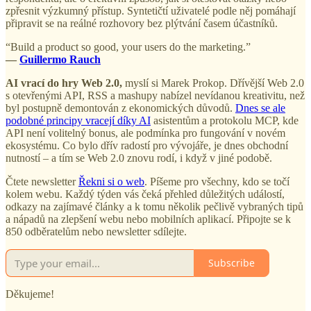
zpřesnit výzkumný přístup. Syntetičtí uživatelé podle něj pomáhají
připravit se na reálné rozhovory bez plýtvání časem účastníků.
“Build a product so good, your users do the marketing.”
—
Guillermo Rauch
AI vrací do hry Web 2.0,
myslí si Marek Prokop. Dřívější Web 2.0
s otevřenými API, RSS a mashupy nabízel nevídanou kreativitu, než
byl postupně demontován z ekonomických důvodů.
Dnes se ale
podobné principy vracejí díky AI
asistentům a protokolu MCP, kde
API není volitelný bonus, ale podmínka pro fungování v novém
ekosystému. Co bylo dřív radostí pro vývojáře, je dnes obchodní
nutností – a tím se Web 2.0 znovu rodí, i když v jiné podobě.
Čtete newsletter
Řekni si o web
. Píšeme pro všechny, kdo se točí
kolem webu. Každý týden vás čeká přehled důležitých událostí,
odkazy na zajímavé články a k tomu několik pečlivě vybraných tipů
a nápadů na zlepšení webu nebo mobilních aplikací. Připojte se k
850 odběratelům nebo newsletter sdílejte.
Subscribe
Děkujeme!