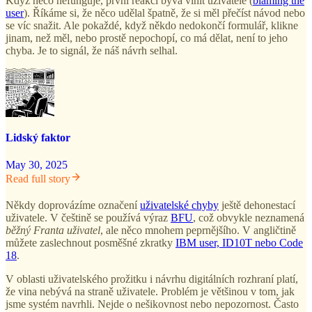
Když něco nefunguje, první reakcí bývá vinit uživatele (
blaming the
user
). Říkáme si, že něco udělal špatně, že si měl přečíst návod nebo
se víc snažit. Ale pokaždé, když někdo nedokončí formulář, klikne
jinam, než měl, nebo prostě nepochopí, co má dělat, není to jeho
chyba. Je to signál, že náš návrh selhal.
Lidský faktor
May 30, 2025
Read full story
Někdy doprovázíme označení
uživatelské chyby
ještě dehonestací
uživatele. V češtině se používá výraz
BFU
, což obvykle neznamená
běžný Franta uživatel
, ale něco mnohem peprnějšího. V angličtině
můžete zaslechnout posměšné zkratky
IBM user, ID10T nebo Code
18
.
V oblasti uživatelského prožitku i návrhu digitálních rozhraní platí,
že vina nebývá na straně uživatele. Problém je většinou v tom, jak
jsme systém navrhli. Nejde o nešikovnost nebo nepozornost. Často