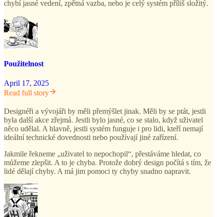
chybí jasné vedení, zpětná vazba, nebo je celý systém příliš složitý.
Použitelnost
April 17, 2025
Read full story
Designéři a vývojáři by měli přemýšlet jinak. Měli by se ptát, jestli
byla další akce zřejmá. Jestli bylo jasné, co se stalo, když uživatel
něco udělal. A hlavně, jestli systém funguje i pro lidi, kteří nemají
ideální technické dovednosti nebo používají jiné zařízení.
Jakmile řekneme „uživatel to nepochopil“, přestáváme hledat, co
můžeme zlepšit. A to je chyba. Protože dobrý design počítá s tím, že
lidé dělají chyby. A má jim pomoci ty chyby snadno napravit.