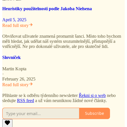
Heuristiky použitelnosti podle Jakoba Nielsena
April 5, 2025
Read full story
Obviňovat uživatele znamená promarnit šanci. Místo toho bychom
měli hledat, jak udělat náš systém srozumitelnější, přístupnější a
vstřícnější. Ne pro dokonalé uživatele, ale pro skutečné lidi.
Slovníček
Martin Kopta
·
February 26, 2025
Read full story
Přihlaste se k odběru týdenního newsletter
Řekni si o web
nebo
sledujte
RSS feed
a už vám neuniknou žádné nové články.
Subscribe