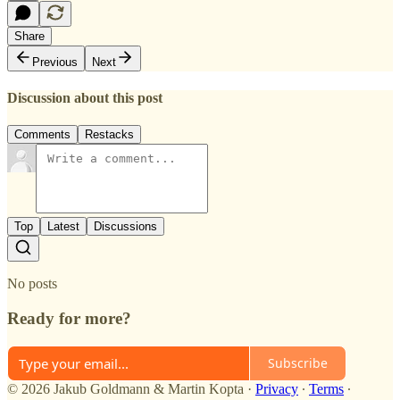
Share
Previous
Next
Discussion about this post
Comments
Restacks
Top
Latest
Discussions
No posts
Ready for more?
Subscribe
© 2026 Jakub Goldmann & Martin Kopta
·
Privacy
∙
Terms
∙