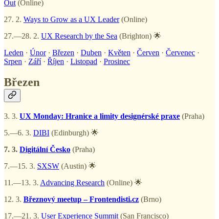
Out
(Online)
27. 2.
Ways to Grow as a UX Leader
(Online)
27.—28. 2.
UX Research by the Sea
(Brighton) 🌟
Leden
·
Únor
·
Březen
·
Duben
·
Květen
·
Červen
·
Červenec
·
Srpen
·
Září
·
Říjen
·
Listopad
·
Prosinec
Březen
3. 3.
UX Monday: Hranice a limity designérské praxe
(Praha)
5.—6. 3.
DIBI
(Edinburgh) 🌟
7. 3.
Digitální Česko
(Praha)
7.—15. 3.
SXSW
(Austin) 🌟
11.—13. 3.
Advancing Research
(Online) 🌟
12. 3.
Březnový meetup – Frontendisti.cz
(Brno)
17.—21. 3.
User Experience Summit
(San Francisco)