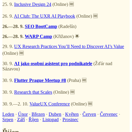
25. 9.
Inclusive Design 24
(Online) 🆓
26. 9.
AI Club: The UXR AI Playbook
(Online) 🆓
26.—28. 9.
SEO BootCamp
(Radešín)
26.—28. 9.
WARP Camp
(Křižanov) 🌟
29. 9.
UX Research Practices You’ll Need to Discover AI’s Value
(Online) 🆓
30. 9.
AI jako osobní asistent pro podnikatele
(Žďár nad
Sázavou)
30. 9.
Flutter Prague Meetup #8
(Praha) 🆓
30. 9.
Research that Scales
(Online) 🆓
30. 9.—2. 10.
ValueUX Conference
(Online) 🆓
Leden
·
Únor
·
Březen
·
Duben
·
Květen
·
Červen
·
Červenec
·
Srpen
·
Září
·
Říjen
·
Listopad
·
Prosinec