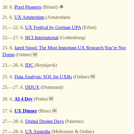
20. 6.
Pixel Pioneers
(Bristol) 🌟
21. 6.
UX Amsterdam
(Amsterdam)
21.—22. 6.
UX Festival by German UPA
(Erfurt)
22.—27. 6.
HCI International
(Gothenburg)
23. 6.
Jared Spool: The Most Important UX Research You’re Not
Doing
(Online) 🆓
23.—26. 6.
IDC
(Reykjavik)
25. 6.
Data Analysis: SQL for UXRs
(Online) 🆓
25.—27. 6.
DDUX
(Dortmund)
26. 6.
AI 4 Dev
(Praha) 🆓
27. 6.
UX Dinner
(Brno) 🆓
27.—28. 6.
Digital Design Days
(Palermo)
27.—28. 6.
UX Australia
(Melbourne & Online)