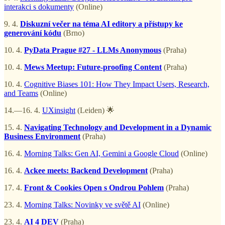
interakci s dokumenty
(Online)
9. 4.
Diskuzní večer na téma AI editory a přístupy ke
generování kódu
(Brno)
10. 4.
PyData Prague #27 - LLMs Anonymous
(Praha)
10. 4.
Mews Meetup: Future-proofing Content
(Praha)
10. 4.
Cognitive Biases 101: How They Impact Users, Research,
and Teams
(Online)
14.—16. 4.
UXinsight
(Leiden) 🌟
15. 4.
Navigating Technology and Development in a Dynamic
Business Environment
(Praha)
16. 4.
Morning Talks: Gen AI, Gemini a Google Cloud
(Online)
16. 4.
Ackee meets: Backend Development
(Praha)
17. 4.
Front & Cookies Open s Ondrou Pohlem
(Praha)
23. 4.
Morning Talks: Novinky ve světě AI
(Online)
23. 4.
AI 4 DEV
(Praha)