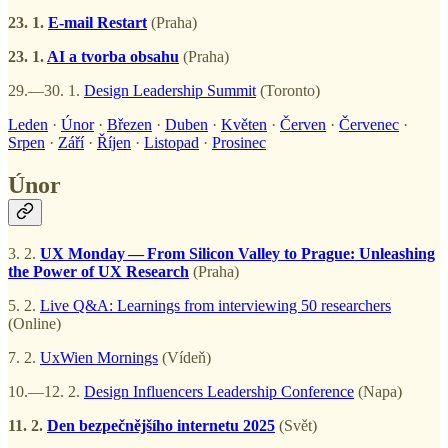
23. 1.
E-mail Restart
(Praha)
23. 1.
AI a tvorba obsahu
(Praha)
29.—30. 1.
Design Leadership Summit
(Toronto)
Leden
·
Únor
·
Březen
·
Duben
·
Květen
·
Červen
·
Červenec
·
Srpen
·
Září
·
Říjen
·
Listopad
·
Prosinec
Únor
3. 2.
UX Monday — From Silicon Valley to Prague: Unleashing
the Power of UX Research
(Praha)
5. 2.
Live Q&A: Learnings from interviewing 50 researchers
(Online)
7. 2.
UxWien Mornings
(Vídeň)
10.—12. 2.
Design Influencers Leadership Conference
(Napa)
11. 2.
Den bezpečnějšího internetu 2025
(Svět)