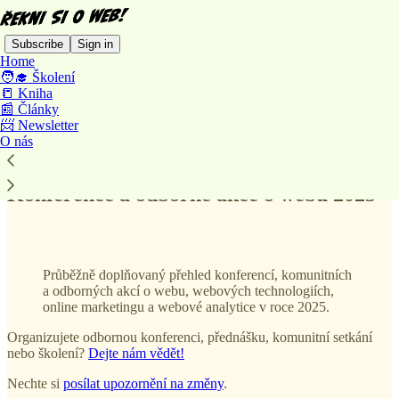
Subscribe
Sign in
Home
🧑‍🎓 Školení
📒 Kniha
📰 Články
📨 Newsletter
Read distraction-free on Substack
O nás
Konference a odborné akce o webu 2025
Průběžně doplňovaný přehled konferencí, komunitních
a odborných akcí o webu, webových technologiích,
online marketingu a webové analytice v roce 2025.
Organizujete odbornou konferenci, přednášku, komunitní setkání
nebo školení?
Dejte nám vědět!
Nechte si
posílat upozornění na změny
.