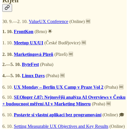
Říjen
30. 9.—2. 10.
ValueUX Conference
(Online) 🆓
1. 10.
FrontKon
(Brno) 🌟
1. 10.
Meetup UX/UI
(České Budějovice) 🆓
2. 10.
Marketingová Plzeň
(Plzeň) 🆓
2.—5. 10.
ByteFest
(Praha)
4.—5. 10.
Linux Days
(Praha) 🆓
6. 10.
UX Monday – Berlin UX Camp v Praze Vol 2
(Praha) 🆓
6. 10.
SEOloger č.87: Nejnovější analýza AI Overviews v Česku
+ budoucnost měření AI v Marketing Mineru
(Praha) 🆓
6. 10.
Postavte si vlastní aplikaci bez programování
(Online) 🎓
6. 10.
Setting Measurable UX Objectives and Key Results
(Online)