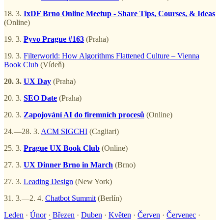
18. 3.
IxDF Brno Online Meetup - Share Tips, Courses, & Ideas
(Online)
19. 3.
Pyvo Prague #163
(Praha)
19. 3.
Filterworld: How Algorithms Flattened Culture – Vienna
Book Club
(Vídeň)
20. 3.
UX Day
(Praha)
20. 3.
SEO Date
(Praha)
20. 3.
Zapojování AI do firemních procesů
(Online)
24.—28. 3.
ACM SIGCHI
(Cagliari)
25. 3.
Prague UX Book Club
(Online)
27. 3.
UX Dinner Brno in March
(Brno)
27. 3.
Leading Design
(New York)
31. 3.—2. 4.
Chatbot Summit
(Berlín)
Leden
·
Únor
·
Březen
·
Duben
·
Květen
·
Červen
·
Červenec
·