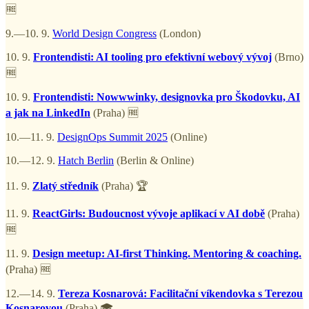
🆓
9.—10. 9.
World Design Congress
(London)
10. 9.
Frontendisti: AI tooling pro efektivní webový vývoj
(Brno)
🆓
10. 9.
Frontendisti: Nowwwinky, designovka pro Škodovku, AI
a jak na LinkedIn
(Praha) 🆓
10.—11. 9.
DesignOps Summit 2025
(Online)
10.—12. 9.
Hatch Berlin
(Berlin & Online)
11. 9.
Zlatý středník
(Praha) 🏆
11. 9.
ReactGirls: Budoucnost vývoje aplikací v AI době
(Praha)
🆓
11. 9.
Design meetup: AI-first Thinking. Mentoring & coaching.
(Praha) 🆓
12.—14. 9.
Tereza Kosnarová: Facilitační víkendovka s Terezou
Kosnarovou
(Praha) 🎓