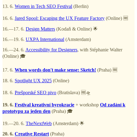
13. 6.
Women in Tech SEO Festival
(Berlin)
16. 6.
Jared Spool: Escaping the UX Feature Factory
(Online) 🆓
16.—17. 6.
Design Matters
(Kodaň & Online) 🌟
16.—19. 6.
UXPA International
(Amsterdam)
16.—24. 6.
Accessibility for Designers
, with Stéphanie Walter
(Online) 🎓
17. 6.
When words don't make sense: Sketch!
(Praha) 🆓
18. 6.
Spotlight UX 2025
(Online)
18. 6.
Prešporské SEO pivo
(Bratislava) 🆓🛸
19. 6.
Festival kreativní byrokracie
+ workshop
Od zadání k
prototypu za jeden den
(Praha) 🎓
19.—20. 6.
TheNextWeb
(Amsterdam) 🌟
20. 6.
Creative Restart
(Praha)