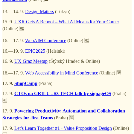
13.—14. 9.
Design Matters
(Tokyo)
15. 9.
UXR Gets A Reboot – What AI Means for Your Career
(Online) 🆓
16.—17. 9.
WebAIM Conference
(Online) 🆓
16.—19. 9.
EPIC2025
(Helsinki)
16. 9.
UX Graz Meetup
(Štýrský Hradec & Online)
16.—17. 9.
Web Accessibility in Mind Conference
(Online) 🆓
17. 9.
ShopCamp
(Praha)
17. 9.
CTOs na GRILU - #3 TECH talk by signageOS
(Praha)
🆓
17. 9.
Powering Productivity: Automation and Collaboration
Strategies for Jira Teams
(Praha) 🆓
17. 9.
Let’s Learn Together #1 - Value Proposition Design
(Online)