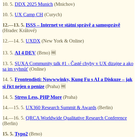
10. 5.
DDX 2025 Munich
(Mnichov)
10. 5.
UX Camp CH
(Curych)
12.—13. 5.
ISSS – Internet ve státní správě a samosprávě
(Hradec Králové)
12.—14. 5.
UXDX
(New York & Online)
13. 5.
AI 4 DEV
(Brno) 🆓
13. 5.
SUXA Community talk #1 - Časté chyby v UX dizajne a ako
sa im vyhnúť
(Online)
14. 5.
Frontendisti: Nowwwinky, Kung Fu s AI a Diskuze – jak
si říct nejen o peníze
(Praha) 🆓
14. 5.
Stress Less, PHP More
(Praha)
14.—15. 5.
UX360 Research Summit & Awards
(Berlin)
14.—16. 5.
QRCA Worldwide Qualitative Research Conference
(Berlin)
15. 5.
Typo2
(Brno)