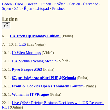
Leden
·
Únor
·
Březen
·
Duben
·
Květen
·
Červen
·
Červenec
·
Srpen
·
Září
·
Říjen
·
Listopad
·
Prosinec
Leden
6. 1.
UX F*ck Up Monday Edition!
(Praha)
7.—10. 1.
CES
(Las Vegas)
10. 1.
UxWien Mornings
(Vídeň)
14. 1.
UX Vienna Evening Meetup
(Vídeň)
15. 1.
Pyvo Prague #163
(Praha)
15. 1.
67. pražský sraz přátel PHP@Keboola
(Praha)
16. 1.
Front & Cookies Open s Tomášem Koutem
(Praha)
16. 1.
Women in IT #Prague
(Praha)
22. 1.
Live Q&A: Driving Business Decisions with UX Research
ROI
(Online)