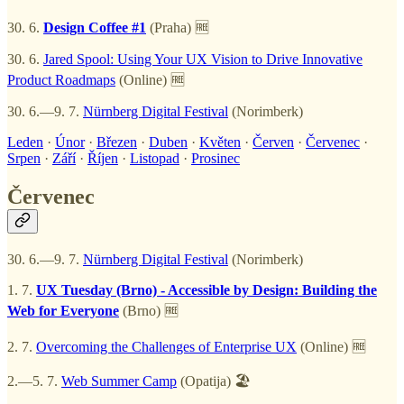
30. 6.
Design Coffee #1
(Praha) 🆓
30. 6.
Jared Spool: Using Your UX Vision to Drive Innovative
Product Roadmaps
(Online) 🆓
30. 6.—9. 7.
Nürnberg Digital Festival
(Norimberk)
Leden
·
Únor
·
Březen
·
Duben
·
Květen
·
Červen
·
Červenec
·
Srpen
·
Září
·
Říjen
·
Listopad
·
Prosinec
Červenec
30. 6.—9. 7.
Nürnberg Digital Festival
(Norimberk)
1. 7.
UX Tuesday (Brno) - Accessible by Design: Building the
Web for Everyone
(Brno) 🆓
2. 7.
Overcoming the Challenges of Enterprise UX
(Online) 🆓
2.—5. 7.
Web Summer Camp
(Opatija) 🏖️