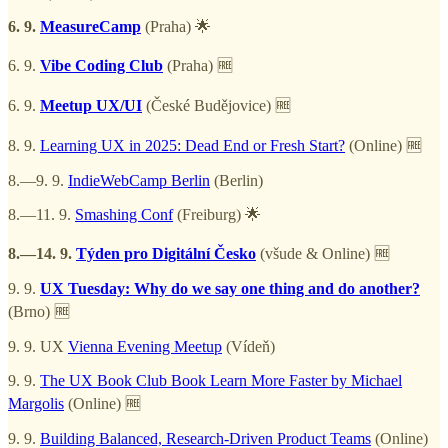
6. 9.
MeasureCamp
(Praha) 🌟
6. 9.
Vibe Coding Club
(Praha) 🆓
6. 9.
Meetup UX/UI
(České Budějovice) 🆓
8. 9.
Learning UX in 2025: Dead End or Fresh Start?
(Online) 🆓
8.—9. 9.
IndieWebCamp Berlin
(Berlin)
8.—11. 9.
Smashing Conf
(Freiburg) 🌟
8.—14. 9.
Týden pro Digitální Česko
(všude & Online) 🆓
9. 9.
UX Tuesday: Why do we say one thing and do another?
(Brno) 🆓
9. 9. UX
Vienna Evening Meetup
(Vídeň)
9. 9.
The UX Book Club Book Learn More Faster by Michael
Margolis
(Online) 🆓
9. 9.
Building Balanced, Research-Driven Product Teams
(Online)