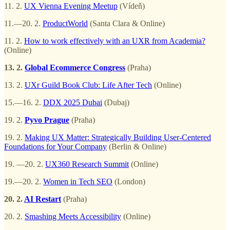
11. 2.
UX Vienna Evening Meetup
(Vídeň)
11.—20. 2.
ProductWorld
(Santa Clara & Online)
11. 2.
How to work effectively with an UXR from Academia?
(Online)
13. 2.
Global Ecommerce Congress
(Praha)
13. 2.
UXr Guild Book Club: Life After Tech
(Online)
15.—16. 2.
DDX 2025 Dubai
(Dubaj)
19. 2.
Pyvo Prague
(Praha)
19. 2.
Making UX Matter: Strategically Building User-Centered
Foundations for Your Company
(Berlin & Online)
19. —20. 2.
UX360 Research Summit
(Online)
19.—20. 2.
Women in Tech SEO
(London)
20. 2.
AI Restart
(Praha)
20. 2.
Smashing Meets Accessibility
(Online)