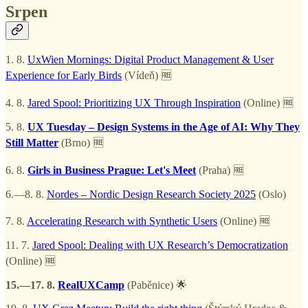
Srpen
1. 8.
UxWien Mornings: Digital Product Management & User
Experience for Early Birds
(Vídeň) 🆓
4. 8.
Jared Spool: Prioritizing UX Through Inspiration
(Online) 🆓
5. 8.
UX Tuesday – Design Systems in the Age of AI: Why They
Still Matter
(Brno) 🆓
6. 8.
Girls in Business Prague: Let's Meet
(Praha) 🆓
6.—8. 8.
Nordes – Nordic Design Research Society 2025
(Oslo)
7. 8.
Accelerating Research with Synthetic Users
(Online) 🆓
11. 7.
Jared Spool: Dealing with UX Research’s Democratization
(Online) 🆓
15.—17. 8.
RealUXCamp
(Paběnice) 🌟