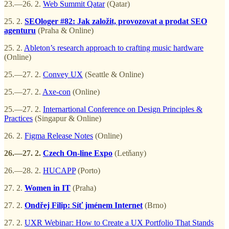
23.—26. 2.
Web Summit Qatar
(Qatar)
25. 2.
SEOloger #82: Jak založit, provozovat a prodat SEO
agenturu
(Praha & Online)
25. 2.
Ableton’s research approach to crafting music hardware
(Online)
25.—27. 2.
Convey UX
(Seattle & Online)
25.—27. 2.
Axe-con
(Online)
25.—27. 2.
Internartional Conference on Design Principles &
Practices
(Singapur & Online)
26. 2.
Figma Release Notes
(Online)
26.—27. 2.
Czech On-line Expo
(Letňany)
26.—28. 2.
HUCAPP
(Porto)
27. 2.
Women in IT
(Praha)
27. 2.
Ondřej Filip: Síť jménem Internet
(Brno)
27. 2.
UXR Webinar: How to Create a UX Portfolio That Stands