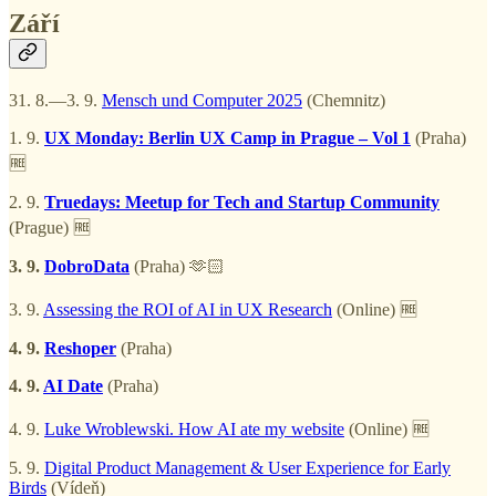
Září
31. 8.—3. 9.
Mensch und Computer 2025
(Chemnitz)
1. 9.
UX Monday: Berlin UX Camp in Prague – Vol 1
(Praha)
🆓
2. 9.
Truedays: Meetup for Tech and Startup Community
(Prague) 🆓
3. 9.
DobroData
(Praha) 🫶🏻
3. 9.
Assessing the ROI of AI in UX Research
(Online) 🆓
4. 9.
Reshoper
(Praha)
4. 9.
AI Date
(Praha)
4. 9.
Luke Wroblewski. How AI ate my website
(Online) 🆓
5. 9.
Digital Product Management & User Experience for Early
Birds
(Vídeň)