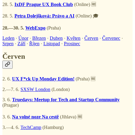
28. 5.
IxDF Prague UX Book Club
(Online) 🆓
28. 5.
Petra Dolejšková: Právo a AI
(Online) 🎓
28.—30. 5.
WebExpo
(Praha)
Leden
·
Únor
·
Březen
·
Duben
·
Květen
·
Červen
·
Červenec
·
Srpen
·
Září
·
Říjen
·
Listopad
·
Prosinec
Červen
2. 6.
UX F*ck Up Monday Edition!
(Praha) 🆓
2.—7. 6.
SXSW London
(London)
3. 6.
Truedays: Meetup for Tech and Startup Community
(Prague)
3. 6.
Na volné noze Na cestě
(Jihlava) 🆓
3.—4. 6.
TechCamp
(Hamburg)