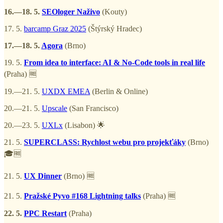
16.—18. 5.
SEOloger Naživo
(Kouty)
17. 5.
barcamp Graz 2025
(Štýrský Hradec)
17.—18. 5.
Agora
(Brno)
19. 5.
From idea to interface: AI & No-Code tools in real life
(Praha) 🆓
19.—21. 5.
UXDX EMEA
(Berlin & Online)
20.—21. 5.
Upscale
(San Francisco)
20.—23. 5.
UXLx
(Lisabon) 🌟
21. 5.
SUPERCLASS: Rychlost webu pro projekťáky
(Brno)
🎓🆓
21. 5.
UX Dinner
(Brno) 🆓
21. 5.
Pražské Pyvo #168 Lightning talks
(Praha) 🆓
22. 5.
PPC Restart
(Praha)