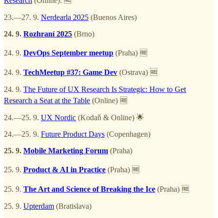
Research
(Online): 🆓
23.—27. 9.
Nerdearla 2025
(Buenos Aires)
24. 9.
Rozhraní 2025
(Brno)
24. 9.
DevOps September meetup
(Praha) 🆓
24. 9.
TechMeetup #37: Game Dev
(Ostrava) 🆓
24. 9.
The Future of UX Research Is Strategic: How to Get
Research a Seat at the Table
(Online) 🆓
24.—25. 9.
UX Nordic
(Kodaň & Online) 🌟
24.—25. 9.
Future Product Days
(Copenhagen)
25. 9.
Mobile Marketing Forum
(Praha)
25. 9.
Product & AI in Practice
(Praha) 🆓
25. 9.
The Art and Science of Breaking the Ice
(Praha) 🆓
25. 9.
Upterdam
(Bratislava)