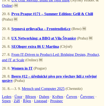
19. 8.
UX Graz Meetup: Build the right thing
(Štýrský Hradec &
Online
) 🆓
20. 8.
Pyvo Prague #171 – Summer Edition: Grill & Chill
(Praha) 🆓
20. 8.
Srpnová grilovačka – Frontendisti.cz
(Brno) 🆓
21. 8.
UX Networking: a BBQ at Vila Štvanice
(Praha) 🆓
26. 8.
SEOloger extra 86 U Martina
(Chýně)
27. 8.
From IT-Driven to Product-Led: Bridging Design, Product,
and IT at Scale
(Online) 🆓
28. 8.
Women in IT
(Prague)
28. 8.
Beero #12 – úřednické pivo pro všechny lidi z veřejné
správy
(Praha)
31. 8.—3. 9.
Mensch und Computer 2025
(Chemnitz)
Leden
·
Únor
·
Březen
·
Duben
·
Květen
·
Červen
·
Červenec
·
Srpen
·
Září
·
Říjen
·
Listopad
·
Prosinec