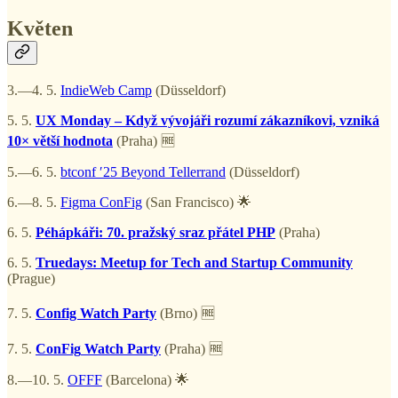
Květen
3.—4. 5.
IndieWeb Camp
(Düsseldorf)
5. 5.
UX Monday – Když vývojáři rozumí zákazníkovi, vzniká
10× větší hodnota
(Praha) 🆓
5.—6. 5.
btconf ′25 Beyond Tellerrand
(Düsseldorf)
6.—8. 5.
Figma ConFig
(San Francisco) 🌟
6. 5.
Péhápkáři: 70. pražský sraz přátel PHP
(Praha)
6. 5.
Truedays: Meetup for Tech and Startup Community
(Prague)
7. 5.
Config Watch Party
(Brno) 🆓
7. 5.
ConFig
Watch Party
(Praha) 🆓
8.—10. 5.
OFFF
(Barcelona) 🌟