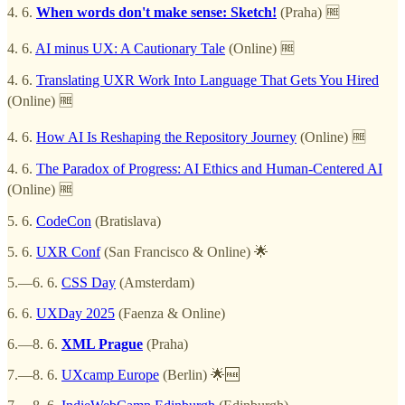
4. 6.
When words don't make sense: Sketch!
(Praha) 🆓
4. 6.
AI minus UX: A Cautionary Tale
(Online) 🆓
4. 6.
Translating UXR Work Into Language That Gets You Hired
(Online) 🆓
4. 6.
How AI Is Reshaping the Repository Journey
(Online) 🆓
4. 6.
The Paradox of Progress: AI Ethics and Human-Centered AI
(Online) 🆓
5. 6.
CodeCon
(Bratislava)
5. 6.
UXR Conf
(San Francisco & Online) 🌟
5.—6. 6.
CSS Day
(Amsterdam)
6. 6.
UXDay 2025
(Faenza & Online)
6.—8. 6.
XML Prague
(Praha)
7.—8. 6.
UXcamp Europe
(Berlin) 🌟🆓