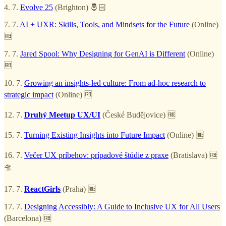
4. 7.
Evolve 25
(Brighton) 🤴🏻
7. 7.
AI + UXR: Skills, Tools, and Mindsets for the Future
(Online)
🆓
7. 7.
Jared Spool: Why Designing for GenAI is Different
(Online)
🆓
10. 7.
Growing an insights-led culture: From ad-hoc research to
strategic impact
(Online) 🆓
12. 7.
Druhý Meetup UX/UI
(České Budějovice) 🆓
15. 7.
Turning Existing Insights into Future Impact
(Online) 🆓
16. 7.
Večer UX príbehov: prípadové štúdie z praxe
(Bratislava) 🆓
🛸
17. 7.
ReactGirls
(Praha) 🆓
17. 7.
Designing Accessibly: A Guide to Inclusive UX for All Users
(Barcelona) 🆓