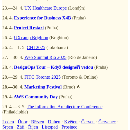
23.—24. 4.
UX Healthcare Europe
(Londýn)
24. 4.
Experience for Business X4B
(Praha)
24. 4.
Project Restart
(Praha)
26. 4.
UXcamp Brighton
(Brighton)
26. 4.—1. 5.
CHI 2025
(Jokohama)
27.—30. 4.
Web Summit Rio 2025
(Rio de Janeiro)
28. 4.
DesignOps Tour – Když designéři vedou
(Praha)
28.—29. 4.
FITC Toronto 2025
(Toronto & Online)
28.—30. 4.
Marketing Festival
(Brno) 🌟
29. 4.
AWS Community Day
(Praha)
29. 4.—3. 5.
The Information Architecture Conference
(Philadelphia)
Leden
·
Únor
·
Březen
·
Duben
·
Květen
·
Červen
·
Červenec
·
Srpen
·
Září
·
Říjen
·
Listopad
·
Prosinec