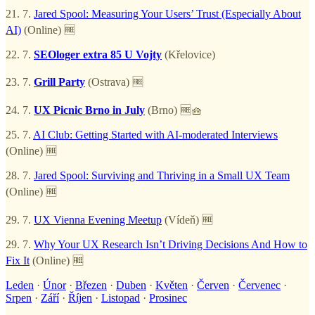
21. 7.
Jared Spool: Measuring Your Users’ Trust (Especially About
AI)
(Online) 🆓
22. 7.
SEOloger extra 85 U Vojty
(Křelovice)
23. 7.
Grill Party
(Ostrava) 🆓
24. 7.
UX Picnic Brno in July
(Brno) 🆓🧺
25. 7.
AI Club: Getting Started with AI-moderated Interviews
(Online) 🆓
28. 7.
Jared Spool: Surviving and Thriving in a Small UX Team
(Online) 🆓
29. 7.
UX Vienna Evening Meetup
(Vídeň) 🆓
29. 7.
Why Your UX Research Isn’t Driving Decisions And How to
Fix It
(Online) 🆓
Leden
·
Únor
·
Březen
·
Duben
·
Květen
·
Červen
·
Červenec
·
Srpen
·
Září
·
Říjen
·
Listopad
·
Prosinec