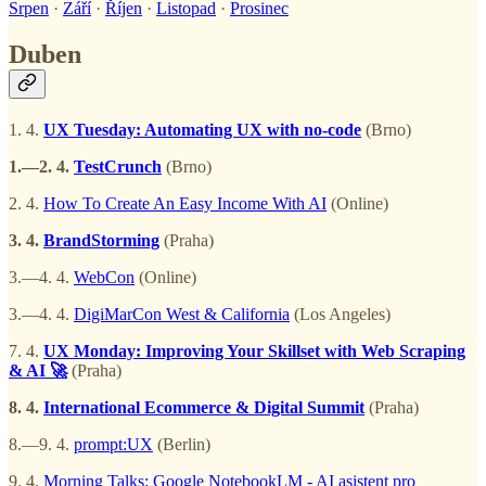
Srpen
·
Září
·
Říjen
·
Listopad
·
Prosinec
Duben
1. 4.
UX Tuesday: Automating UX with no-code
(Brno)
1.—2. 4.
TestCrunch
(Brno)
2. 4.
How To Create An Easy Income With AI
(Online)
3. 4.
BrandStorming
(Praha)
3.—4. 4.
WebCon
(Online)
3.—4. 4.
DigiMarCon West & California
(Los Angeles)
7. 4.
UX Monday: Improving Your Skillset with Web Scraping
& AI 🚀
(Praha)
8. 4.
International Ecommerce & Digital Summit
(Praha)
8.—9. 4.
prompt:UX
(Berlin)
9. 4.
Morning Talks: Google NotebookLM - AI asistent pro