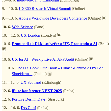
7.—8. 6.
IndieWebCamp Edinburgh
(Edinburgh)
9.—10. 6.
UX360 Research Virtual Summit
(Online)
9.—13. 6.
Apple’s Worldwide Developers Conference
(Online) 🆓
10. 6.
Web Science
(Brno)
10.—12. 6.
UX London
(Londýn) 🌟
10. 6.
Frontendisti: Diskusní večer o UX, Frontendu a AI
(Brno)
🆓
10. 6.
UX for AI - Weekly Live AI APP Audit
(Online) 🆓
6.
The UX Book Club Book – Human-Centred AI by Ben
Shneiderman
(Online) 🆓
11.—12. 6.
UX Scotland
(Edinburgh)
12. 6.
iPure konference NEXT 2025
(Praha)
12. 6.
Positive Design Days
(Štrasburk)
12.—14. 6.
DevConf
(Praha)