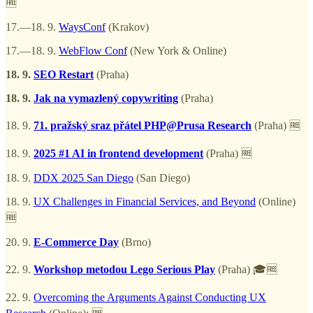
🆓
17.—18. 9.
WaysConf
(Krakov)
17.—18. 9.
WebFlow Conf
(New York & Online)
18. 9.
SEO Restart
(Praha)
18. 9.
Jak na vymazlený copywriting
(Praha)
18. 9.
71. pražský sraz přátel PHP@Prusa Research
(Praha) 🆓
18. 9.
2025 #1 AI in frontend development
(Praha) 🆓
18. 9.
DDX 2025 San Diego
(San Diego)
18. 9.
UX Challenges in Financial Services, and Beyond
(Online)
🆓
20. 9.
E-Commerce Day
(Brno)
22. 9.
Workshop metodou Lego Serious Play
(Praha) 🎓🆓
22. 9.
Overcoming the Arguments Against Conducting UX