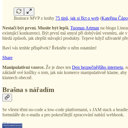
Ilustrace MVP z knihy
75 tipů, jak si říct o web
(
Kateřina Čápo
Nestačí být první. Musíte být lepší.
Tuomas Artman
na blogu Linear
existující konkurenci. Být první má smysl při dobývání vesmíru, ale v
hledá způsob, jak zlepšit stávající produkty. Teprve když uživatelé př
Baví vás tenhle příspěvek? Řekněte o něm ostatním!
Share
Manipulativní vzorce.
Že je dnes ten
Den bezpečnějšího internetu
, 
základě své knížky o tom, jak nás komerce manipulativně klame, aby z
klamech obecně.
Brašna s nářadím
Se všemi těmi no-code a low-code platformami, s JAM stack a headles
formuláře do e-mailu a pro pokročilejší zpracování nabízí webhook.