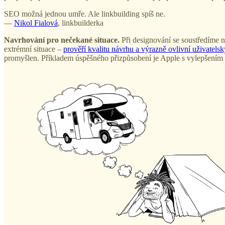
SEO možná jednou umře. Ale linkbuilding spíš ne.
—
Nikol Fialová
, linkbuilderka
Navrhování pro nečekané situace.
Při designování se soustředíme 
extrémní situace –
prověří kvalitu návrhu a výrazně ovlivní uživatelsk
promyšlen. Příkladem úspěšného přizpůsobení je Apple s vylepšením F