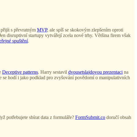
přijít s převratným
MVP
, ale spíš se skokovým zlepšením oproti
n disruptivní startupy vytvářejí zcela nové trhy. Většina firem však
eřejné spuštění
.
ce
Deceptive patterns
. Harry sestavil
dvousetslajdovou prezentaci
na
ře se hodí i jako podklad pro zvyšování povědomí o manipulativních
ž potřebujete sbírat data z formuláře?
FormSubmit.co
doručí obsah