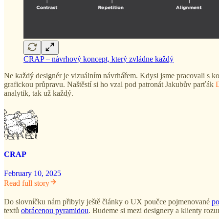
CRAP – návrhový koncept, který zvládne každý
Ne každý designér je vizuálním návrhářem. Kdysi jsme pracovali s ko
grafickou průpravu. Naštěstí si ho vzal pod patronát Jakubův parťák
analytik, tak už každý.
CRAP
February 10, 2025
Read full story
Do slovníčku nám přibyly ještě články o UX poučce pojmenované
po
textů
obrácenou pyramidou
. Budeme si mezi designery a klienty rozu