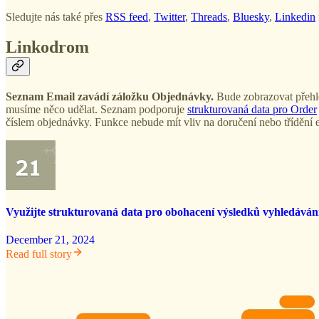
Sledujte nás také přes
RSS feed
,
Twitter
,
Threads
,
Bluesky
,
Linkedin
Linkodrom
Seznam Email zavádí záložku Objednávky.
Bude zobrazovat přehled
musíme něco udělat. Seznam podporuje
strukturovaná data pro Order
číslem objednávky. Funkce nebude mít vliv na doručení nebo třídění 
Využijte strukturovaná data pro obohacení výsledků vyhledáván
December 21, 2024
Read full story