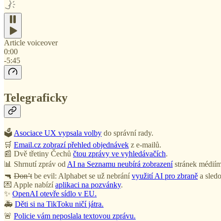
Article voiceover
0:00
-5:45
Telegraficky
🗳️
Asociace UX vypsala volby
do správní rady.
🛒
Email.cz zobrazí přehled objednávek
z e-mailů.
📰 Dvě třetiny Čechů
čtou zprávy ve vyhledávačích
.
📊 Shrnutí zpráv od
AI na Seznamu neubírá zobrazení
stránek médiím
🔫
Don’t
be evil: Alphabet se už nebrání
využití AI pro zbraně
a sledo
💌 Apple nabízí
aplikaci na pozvánky
.
✨
OpenAI otevře sídlo v EU.
🚑
Děti si na TikToku ničí játra.
🚨
Policie vám neposlala textovou zprávu.