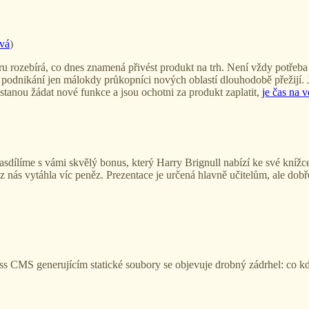
vá
)
u rozebírá, co dnes znamená přivést produkt na trh. Není vždy potřeba 
 podnikání jen málokdy průkopníci nových oblastí dlouhodobě přežijí. Je
estanou žádat nové funkce a jsou ochotni za produkt zaplatit,
je čas na v
nasdílíme s vámi skvělý bonus, který Harry Brignull nabízí ke své kníž
 nás vytáhla víc peněz. Prezentace je určená hlavně učitelům, ale dob
s CMS generujícím statické soubory se objevuje drobný zádrhel: co kdy