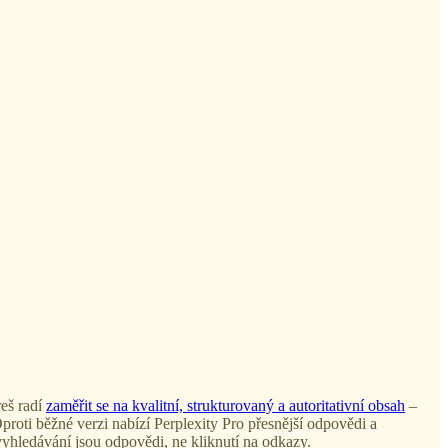
reš radí
zaměřit se na kvalitní, strukturovaný a autoritativní obsah
–
roti běžné verzi nabízí Perplexity Pro přesnější odpovědi a
vyhledávání jsou odpovědi, ne kliknutí na odkazy.