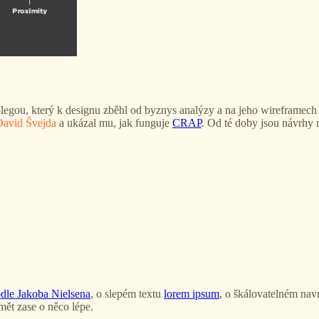
legou, který k designu zběhl od byznys analýzy a na jeho wireframech
David Švejda
a ukázal mu, jak funguje
CRAP
. Od té doby jsou návrhy 
dle Jakoba Nielsena
, o slepém textu
lorem ipsum
, o škálovatelném na
mět zase o něco lépe.