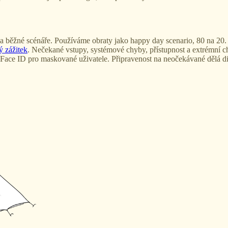
na běžné scénáře. Používáme obraty jako happy day scenario, 80 na 20
ý zážitek
. Nečekané vstupy, systémové chyby, přístupnost a extrémní ch
ace ID pro maskované uživatele. Připravenost na neočekávané dělá digi