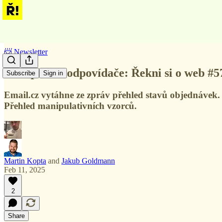
📨 Newsletter
SEO pro AI odpovídače: Řekni si o web #5
Subscribe
Sign in
Email.cz vytáhne ze zpráv přehled stavů objednávek. 
Přehled manipulativních vzorců.
Martin Kopta
and
Jakub Goldmann
Feb 11, 2025
2
Share