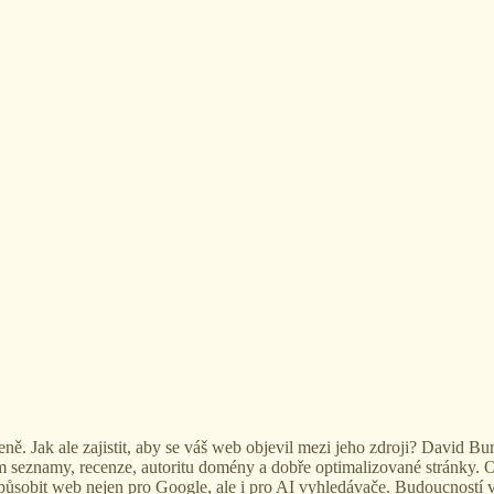
eně. Jak ale zajistit, aby se váš web objevil mezi jeho zdroji? David Bu
m seznamy, recenze, autoritu domény a dobře optimalizované stránky. Op
izpůsobit web nejen pro Google, ale i pro AI vyhledávače. Budoucností 