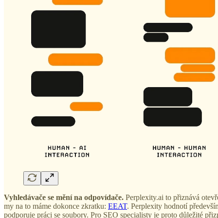
Vyhledávače se mění na odpovídače.
Perplexity.ai to přiznává otevř
my na to máme dokonce zkratku:
EEAT
. Perplexity hodnotí předevší
podporuje práci se soubory. Pro SEO specialisty je proto důležité př