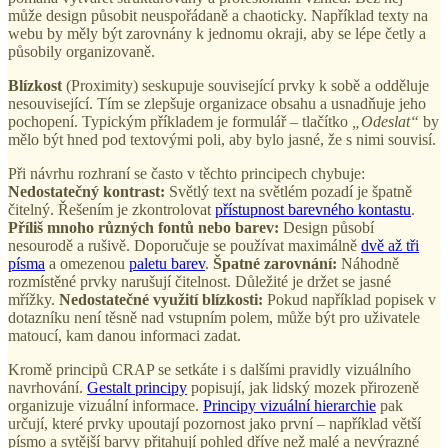
může design působit neuspořádaně a chaoticky. Například texty na
webu by měly být zarovnány k jednomu okraji, aby se lépe četly a
působily organizovaně.
Blízkost
(Proximity) seskupuje související prvky k sobě a odděluje
nesouvisející. Tím se zlepšuje organizace obsahu a usnadňuje jeho
pochopení. Typickým příkladem je formulář – tlačítko
„Odeslat“
by
mělo být hned pod textovými poli, aby bylo jasné, že s nimi souvisí.
Při návrhu rozhraní se často v těchto principech chybuje:
Nedostatečný kontrast:
Světlý text na světlém pozadí je špatně
čitelný. Řešením je zkontrolovat
přístupnost barevného kontastu
.
Příliš mnoho různých fontů nebo barev:
Design působí
nesourodě a rušivě. Doporučuje se používat maximálně
dvě až tři
písma
a omezenou
paletu barev
.
Špatné zarovnání:
Náhodně
rozmístěné prvky narušují čitelnost. Důležité je držet se jasné
mřížky.
Nedostatečné využití blízkosti:
Pokud například popisek v
dotazníku není těsně nad vstupním polem, může být pro uživatele
matoucí, kam danou informaci zadat.
Kromě principů CRAP se setkáte i s dalšími pravidly vizuálního
navrhování.
Gestalt principy
popisují, jak lidský mozek přirozeně
organizuje vizuální informace.
Principy vizuální hierarchie
pak
určují, které prvky upoutají pozornost jako první – například větší
písmo a sytější barvy přitahují pohled dříve než malé a nevýrazné