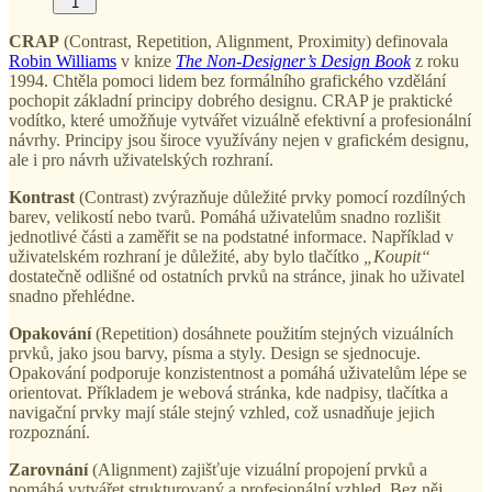
1
CRAP
(Contrast, Repetition, Alignment, Proximity) definovala
Robin Williams
v knize
The Non-Designer’s Design Book
z roku
1994. Chtěla pomoci lidem bez formálního grafického vzdělání
pochopit základní principy dobrého designu. CRAP je praktické
vodítko, které umožňuje vytvářet vizuálně efektivní a profesionální
návrhy. Principy jsou široce využívány nejen v grafickém designu,
ale i pro návrh uživatelských rozhraní.
Kontrast
(Contrast) zvýrazňuje důležité prvky pomocí rozdílných
barev, velikostí nebo tvarů. Pomáhá uživatelům snadno rozlišit
jednotlivé části a zaměřit se na podstatné informace. Například v
uživatelském rozhraní je důležité, aby bylo tlačítko
„Koupit“
dostatečně odlišné od ostatních prvků na stránce, jinak ho uživatel
snadno přehlédne.
Opakování
(Repetition) dosáhnete použitím stejných vizuálních
prvků, jako jsou barvy, písma a styly. Design se sjednocuje.
Opakování podporuje konzistentnost a pomáhá uživatelům lépe se
orientovat. Příkladem je webová stránka, kde nadpisy, tlačítka a
navigační prvky mají stále stejný vzhled, což usnadňuje jejich
rozpoznání.
Zarovnání
(Alignment) zajišťuje vizuální propojení prvků a
pomáhá vytvářet strukturovaný a profesionální vzhled. Bez něj