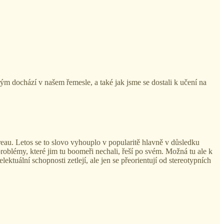
rým dochází v našem řemesle, a také jak jsme se dostali k učení na
u. Letos se to slovo vyhouplo v popularitě hlavně v důsledku
 problémy, které jim tu boomeři nechali, řeší po svém. Možná tu ale k
ktuální schopnosti zetlejí, ale jen se přeorientují od stereotypních