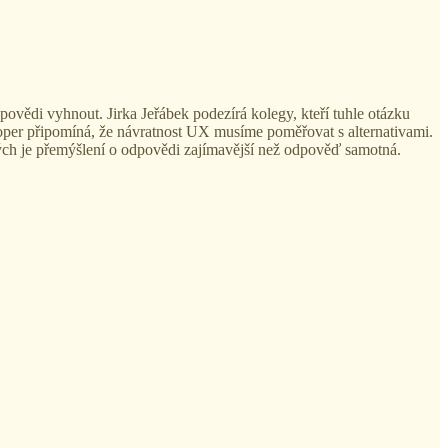
ovědi vyhnout. Jirka Jeřábek podezírá kolegy, kteří tuhle otázku
ooper připomíná, že návratnost UX musíme poměřovat s alternativami.
terých je přemýšlení o odpovědi zajímavější než odpověď samotná.