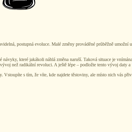
videlná, postupná evoluce. Malé změny prováděné průběžně umožní uži
 návyky, které jakákoli náhlá změna naruší. Taková situace je vnímána
ývoj než radikální revoluci. A ještě lépe – podložte tento vývoj daty a
ny. Vstoupíte s tím, že víte, kde najdete těstoviny, ale místo nich vás 