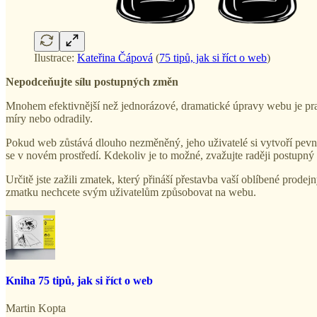
Ilustrace:
Kateřina Čápová
(
75 tipů, jak si říct o web
)
Nepodceňujte sílu postupných změn
Mnohem efektivnější než jednorázové, dramatické úpravy webu je pra
míry nebo odradily.
Pokud web zůstává dlouho nezměněný, jeho uživatelé si vytvoří pevné
se v novém prostředí. Kdekoliv je to možné, zvažujte raději postupný v
Určitě jste zažili zmatek, který přináší přestavba vaší oblíbené prodej
zmatku nechcete svým uživatelům způsobovat na webu.
Kniha 75 tipů, jak si říct o web
Martin Kopta