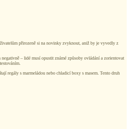
vatelům přirozeně si na novinky zvyknout, aniž by je vyvedly z
 negativně – lidé musí opustit známé způsoby ovládání a zorientovat
 testováním.
přivítají regály s marmeládou nebo chladicí boxy s masem. Tento druh