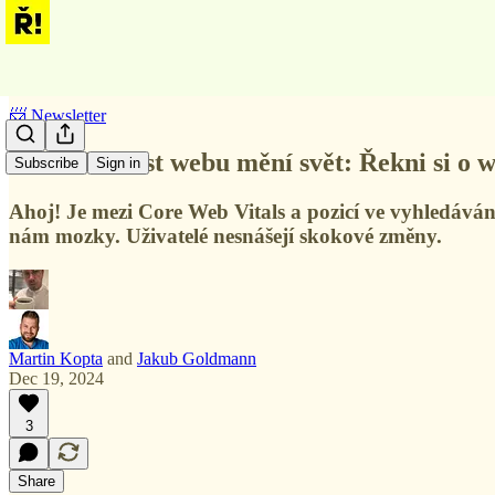
📨 Newsletter
Jednoduchost webu mění svět: Řekni si o 
Subscribe
Sign in
Ahoj! Je mezi Core Web Vitals a pozicí ve vyhledává
nám mozky. Uživatelé nesnášejí skokové změny.
Martin Kopta
and
Jakub Goldmann
Dec 19, 2024
3
Share