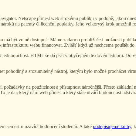
avigator. Netscape přinesl web širokému publiku v podobě, jakou dn
roků na patenty či licenční poplatky. Jeho velkorysý krok umožnil roz
ebu má být volně dostupná. Máme zadarmo prohlížeče i možnosti publik
k infrastrukturu webu financovat. Zvlášť když už nechceme pouštět do s
eho jednoduchost. HTML se dá psát v obyčejném textovém editoru. Do v
rnet pohodlný a srozumitelný nástroj, kterým bylo možné procházet virt
ší, požadavky na použitelnost a přístupnost náročnější. Přesto základní
o je dar, který nám web přinesl a který stále utváří budoucnost lidstva.
cem semestru uzavírá hodnocení studentů. A také
podepisujeme knihy
, 