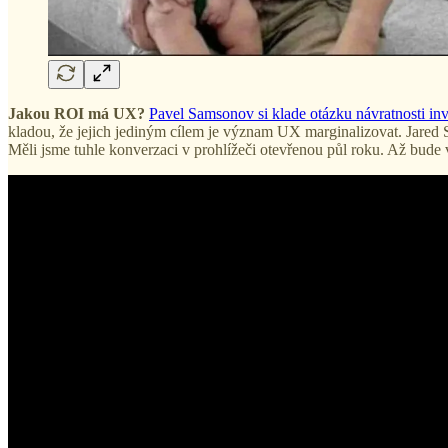
Jakou ROI má UX?
Pavel Samsonov si klade otázku návratnosti in
kladou, že jejich jediným cílem je význam UX marginalizovat. Jared 
Měli jsme tuhle konverzaci v prohlížeči otevřenou půl roku. Až bude v