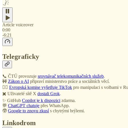
Article voiceover
0:00
-6:21
Telegraficky
📞 ČTÚ provozuje
srovnávač telekomunikačních služeb
.
🚧
Zákon o AI
připraví ministerstvo práce a sociálních věcí.
🧛‍♂️
Evropská komise vyšetřuje TikTok
pro manipulaci s volbami v R
✖️ Uživatelé sítě X
dostali Grok
.
✨ GitHub
Copilot je k dispozici
zdarma.
💬
ChatGPT chatuje
přes WhatsApp.
🥸
Google to znovu zkusí
s chytrými brýlemi.
Linkodrom