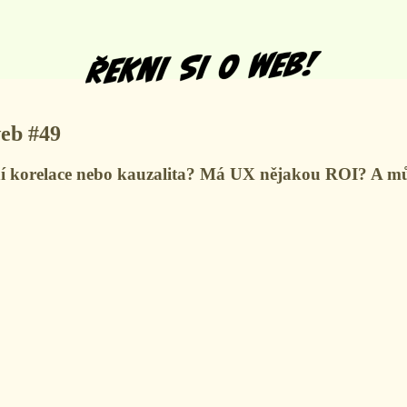
web #49
ní korelace nebo kauzalita? Má UX nějakou ROI? A může