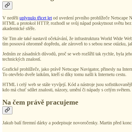
V neděli
uplynulo třicet let
od uvedení prvního prohlížeče Netscape N
HTML a protokol HTTP, rozhodl se svůj nápad poskytnout světu bez ná
akademické sféře.
Sir Tim ale také nastavil očekávání, že infrastruktura World Wide W
tím posouvá ohromně dopředu, ale zároveň to s sebou nese otázku, ja
Jedním ze zásadních důvodů, proč se web rozšířil tak rychle, byla j
technických znalostí.
Grafické prohlížeče, jako právě Netscape Navigator, přinesly na Inte
To otevřelo dveře laikům, kteří si díky tomu našli k Internetu cestu.
HTML i celý web se stále vyvíjejí. Kód a nástroje jsou sofistikovaněj
kdo má chuť sdílet znalosti, názory, umění či nápady s celým světem. T
Na čem právě pracujeme
Jakub balí firemní dárky a podepisuje novoročenky. Martin před kon