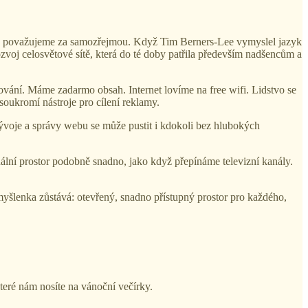
es považujeme za samozřejmou. Když Tim Berners-Lee vymyslel jazyk
voj celosvětové sítě, která do té doby patřila především nadšencům a
ování. Máme zadarmo obsah. Internet lovíme na free wifi. Lidstvo se
oukromí nástroje pro cílení reklamy.
ývoje a správy webu se může pustit i kdokoli bez hlubokých
uální prostor podobně snadno, jako když přepínáme televizní kanály.
 myšlenka zůstává: otevřený, snadno přístupný prostor pro každého,
které nám nosíte na vánoční večírky.