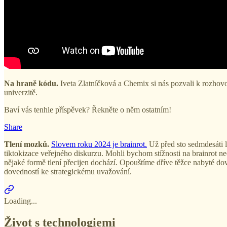
Na hraně kódu.
Iveta Zlatníčková a Chemix si nás pozvali k rozhov
univerzitě.
Baví vás tenhle příspěvek? Řekněte o něm ostatním!
Share
Tlení mozků.
Slovem roku 2024 je brainrot.
Už před sto sedmdesáti l
tiktokizace veřejného diskurzu. Mohli bychom stížnosti na brainrot nec
nějaké formě tlení přecijen dochází. Opouštíme dříve těžce nabyté dov
dovedností ke strategickému uvažování.
Loading...
Život s technologiemi