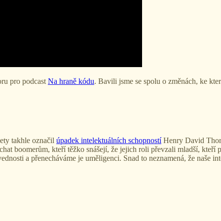
oru pro podcast
Na hraně kódu
. Bavili jsme se spolu o změnách, ke kte
ety takhle označil
úpadek intelektuálních schopností
Henry David Thorea
hat boomerům, kteří těžko snášejí, že jejich roli převzali mladší, kteří
ednosti a přenecháváme je uměligenci. Snad to neznamená, že naše intele