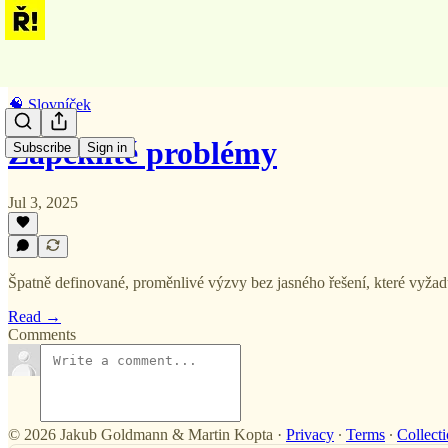
🧠 Slovníček
Zapeklité problémy
Subscribe
Sign in
Jul 3, 2025
Špatně definované, proměnlivé výzvy bez jasného řešení, které vyžadu
Read →
Comments
© 2026 Jakub Goldmann & Martin Kopta
·
Privacy
∙
Terms
∙
Collecti