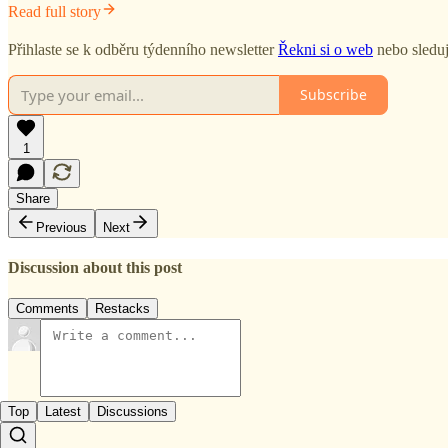
Read full story
Přihlaste se k odběru týdenního newsletter
Řekni si o web
nebo sledu
Subscribe
1
Share
Previous
Next
Discussion about this post
Comments
Restacks
Top
Latest
Discussions