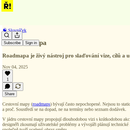
🧠 Slovníček
Cestovní mapa
Subscribe
Sign in
Roadmapa je živý nástroj pro slaďování vize, cílů a u
Nov 04, 2025
1
Share
Cestovní mapy (
roadmaps
) bývají často nepochopené. Nejsou to stati
a proč. Soustředí se na dopad, ne na termíny nebo seznam dodávek.
V jádru cestovní mapy propojují dlouhodobou vizi s krátkodobou akcí. 
designéři zkoumají uživatelské problémy a vývojáři plánují technické
společně tvoří ucelený obraz směru.