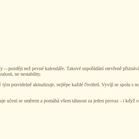
y — později než pevné kalendáře. Takové uspořádání otevřeně přiznává
osti, ne nestability.
tým pravidelně aktualizuje, nejlépe každé čtvrtletí. Vyvíjí se spolu s 
uje učení se směrem a pomáhá všem táhnout za jeden provaz – i když ces