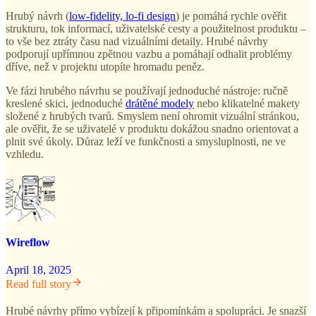
Hrubý návrh (
low-fidelity, lo-fi design
) je pomáhá rychle ověřit
strukturu, tok informací, uživatelské cesty a použitelnost produktu –
to vše bez ztráty času nad vizuálními detaily. Hrubé návrhy
podporují upřímnou zpětnou vazbu a pomáhají odhalit problémy
dříve, než v projektu utopíte hromadu peněz.
Ve fázi hrubého návrhu se používají jednoduché nástroje: ručně
kreslené skici, jednoduché
drátěné modely
nebo klikatelné makety
složené z hrubých tvarů. Smyslem není ohromit vizuální stránkou,
ale ověřit, že se uživatelé v produktu dokážou snadno orientovat a
plnit své úkoly. Důraz leží ve funkčnosti a smysluplnosti, ne ve
vzhledu.
Wireflow
April 18, 2025
Read full story
Hrubé návrhy přímo vybízejí k připomínkám a spolupráci. Je snazší