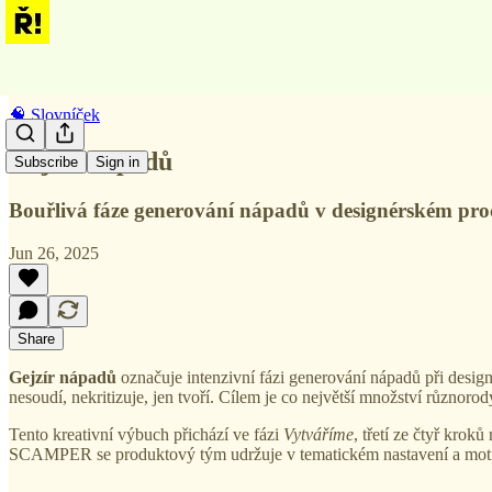
🧠 Slovníček
Gejzír nápadů
Subscribe
Sign in
Bouřlivá fáze generování nápadů v designérském proc
Jun 26, 2025
Share
Gejzír nápadů
označuje intenzivní fázi generování nápadů při design
nesoudí, nekritizuje, jen tvoří. Cílem je co největší množství různoro
Tento kreativní výbuch přichází ve fázi
Vytváříme
, třetí ze čtyř krok
SCAMPER se produktový tým udržuje v tematickém nastavení a motivuje