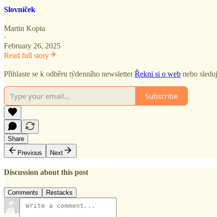
Slovníček
Martin Kopta
·
February 26, 2025
Read full story
Přihlaste se k odběru týdenního newsletter
Řekni si o web
nebo sledu
Subscribe
Share
Previous
Next
Discussion about this post
Comments
Restacks