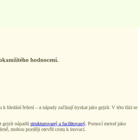
 okamžitého hodnocení.
hledání řešení – a nápady začínají tryskat jako gejzír. V této fázi se
t gejzír nápadů
strukturovaný a facilitovaný
. Pomocí metod jako
ně, mohou později otevřít cestu k inovaci.