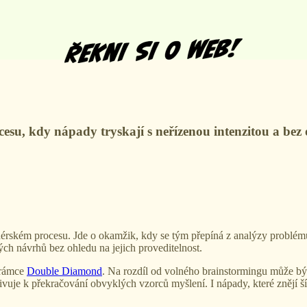
esu, kdy nápady tryskají s neřízenou intenzitou a bez
érském procesu. Jde o okamžik, kdy se tým přepíná z analýzy problému k 
dých návrhů bez ohledu na jejich proveditelnost.
ů rámce
Double Diamond
. Na rozdíl od volného brainstormingu může bý
 k překračování obvyklých vzorců myšlení. I nápady, které znějí šíle