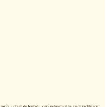
uzavíraly obsah do formátu, který nefungoval ve všech prohlížečích