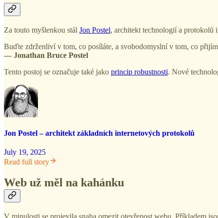
Za touto myšlenkou stál
Jon Postel
, architekt technologií a protokol
Buďte zdrženliví v tom, co posíláte, a svobodomyslní v tom, co přijím
— Jonathan Bruce Postel
Tento postoj se označuje také jako
princip robustnosti
. Nové technolog
Jon Postel – architekt základních internetových protokolů
July 19, 2025
Read full story
Web už měl na kahánku
V minulosti se projevila snaha omezit otevřenost webu. Příkladem j