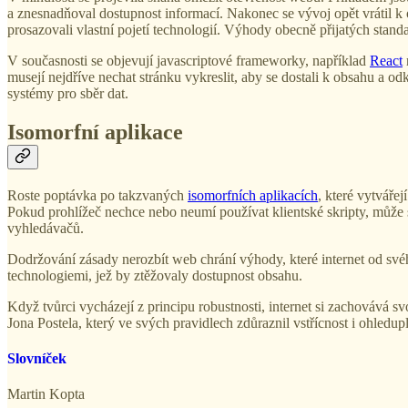
a znesnadňoval dostupnost informací. Nakonec se vývoj opět vrátil k
prosazovali vlastní pojetí technologií. Výhody obecně přijatých stand
V současnosti se objevují javascriptové frameworky, například
React
musejí nejdříve nechat stránku vykreslit, aby se dostali k obsahu a 
systémy pro sběr dat.
Isomorfní aplikace
Roste poptávka po takzvaných
isomorfních aplikacích
, které vytváře
Pokud prohlížeč nechce nebo neumí používat klientské skripty, může s
vyhledávačů.
Dodržování zásady nerozbít web chrání výhody, které internet od své
technologiemi, jež by ztěžovaly dostupnost obsahu.
Když tvůrci vycházejí z principu robustnosti, internet si zachovává sv
Jona Postela, který ve svých pravidlech zdůraznil vstřícnost i ohledu
Slovníček
Martin Kopta