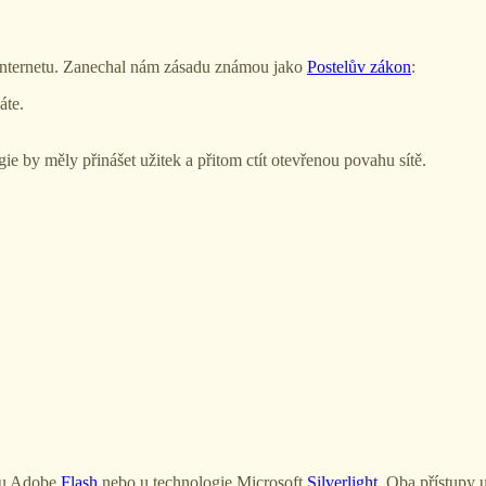
ů internetu. Zanechal nám zásadu známou jako
Postelův zákon
:
áte.
ie by měly přinášet užitek a přitom ctít otevřenou povahu sítě.
sou Adobe
Flash
nebo u technologie Microsoft
Silverlight
. Oba přístupy 