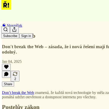
🧠 Slovníček
Nerozbít web
Subscribe
Sign in
Don′t break the Web – zásada, že i nová řešení mají f
odolný.
Jan 04, 2025
2
Share
Don’t break the Web
znamená, že každá nová technologie by měla zac
pomáhá udržet otevřenost a dostupnost internetu pro všechny.
Postelův zákon