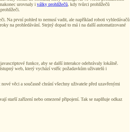
e nakonec urovnaly i
války prohlížečů
, kdy tvůrci prohlížečů
prohlížeči.
ížeči. Na první pohled to nemusí vadit, ale například roboti vyhledávačů
roky na prohledávání. Stejný dopad to má i na další automatizované
 javascriptové funkce, aby se další interakce odehrávaly lokálně.
řístupný web, který vychází vstříc požadavkům uživatelů i
nové věci a současně chrání všechny uživatele před uzavřenými
ívají starší zařízení nebo omezené připojení. Tak se naplňuje odkaz