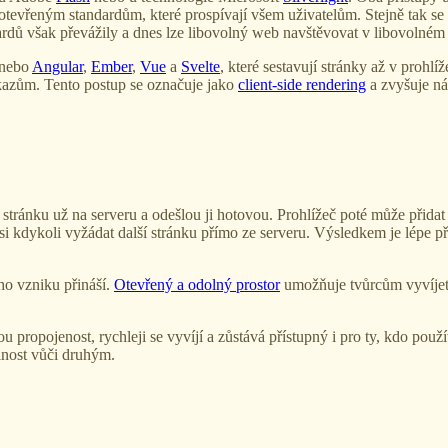
 otevřeným standardům, které prospívají všem uživatelům. Stejně tak s
ardů však převážily a dnes lze libovolný web navštěvovat v libovolném 
nebo
Angular
,
Ember
,
Vue
a
Svelte
, které sestavují stránky až v prohl
odkazům. Tento postup se označuje jako
client-side rendering
a zvyšuje ná
jí stránku už na serveru a odešlou ji hotovou. Prohlížeč poté může přidat
i kdykoli vyžádat další stránku přímo ze serveru. Výsledkem je lépe p
ho vzniku přináší.
Otevřený a odolný prostor
umožňuje tvůrcům vyvíjet 
ou propojenost, rychleji se vyvíjí a zůstává přístupný i pro ty, kdo použ
plnost vůči druhým.