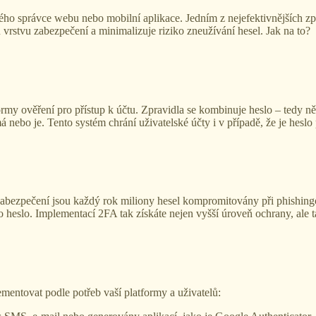
dého správce webu nebo mobilní aplikace. Jedním z nejefektivnějších zp
rstvu zabezpečení a minimalizuje riziko zneužívání hesel. Jak na to?
rmy ověření pro přístup k účtu. Zpravidla se kombinuje heslo – tedy ně
á nebo je. Tento systém chrání uživatelské účty i v případě, že je hes
 zabezpečení jsou každý rok miliony hesel kompromitovány při phishin
vo heslo. Implementací 2FA tak získáte nejen vyšší úroveň ochrany, ale t
mentovat podle potřeb vaší platformy a uživatelů: