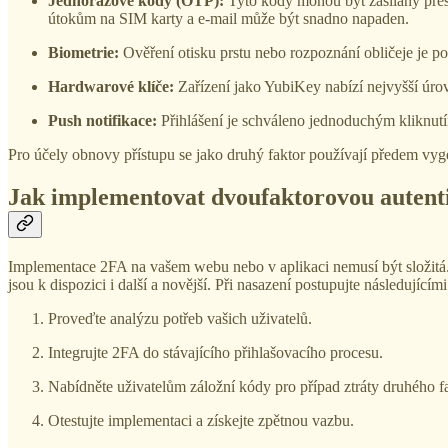
Jednorázové kódy (OTP):
Tyto kódy mohou být zasílány přes
útokům na SIM karty a e-mail může být snadno napaden.
Biometrie:
Ověření otisku prstu nebo rozpoznání obličeje je p
Hardwarové klíče:
Zařízení jako YubiKey nabízí nejvyšší úro
Push notifikace:
Přihlášení je schváleno jednoduchým kliknutím
Pro účely obnovy přístupu se jako druhý faktor používají předem vy
Jak implementovat dvoufaktorovou autent
Implementace 2FA na vašem webu nebo v aplikaci nemusí být složitá. 
jsou k dispozici i další a novější. Při nasazení postupujte následujícím
Proveďte analýzu potřeb vašich uživatelů.
Integrujte 2FA do stávajícího přihlašovacího procesu.
Nabídněte uživatelům záložní kódy pro případ ztráty druhého f
Otestujte implementaci a získejte zpětnou vazbu.