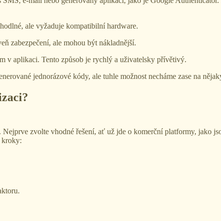
 SMS, e-mail nebo generovány aplikací, jako je Google Authenticator.
ohodlné, ale vyžaduje kompatibilní hardware.
veň zabezpečení, ale mohou být nákladnější.
 v aplikaci. Tento způsob je rychlý a uživatelsky přívětivý.
generované jednorázové kódy, ale tuhle možnost necháme zase na nějak
izaci?
Nejprve zvolte vhodné řešení, ať už jde o komerční platformy, jako j
i kroky:
aktoru.