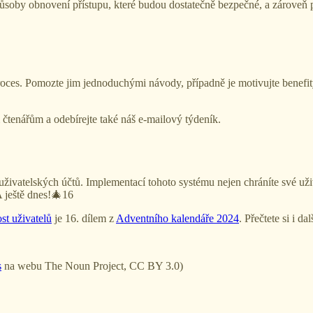
 způsoby obnovení přístupu, které budou dostatečně bezpečné, a zároveň 
roces. Pomozte jim jednoduchými návody, případně je motivujte benefity
čtenářům a odebírejte také náš e-mailový týdeník.
ivatelských účtů. Implementací tohoto systému nejen chráníte své uživ
A ještě dnes!🎄16
st uživatelů
je 16. dílem z
Adventního kalendáře 2024
. Přečtete si i da
s
na webu The Noun Project, CC BY 3.0)