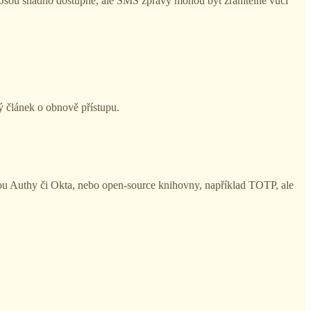
 Jsou snadno dostupné, ale SMS zprávy mohou být zranitelné vůči
ý článek o obnově přístupu.
sou Authy či Okta, nebo open-source knihovny, například TOTP, ale