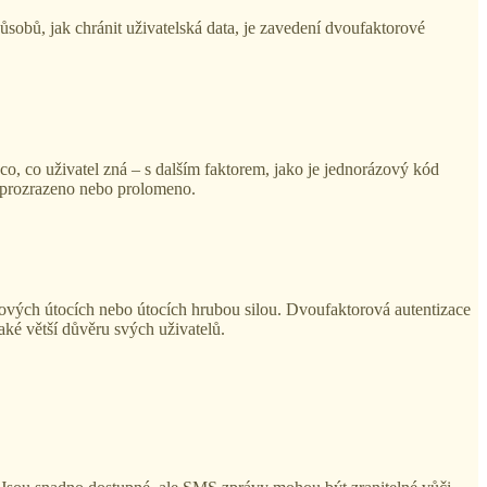
ůsobů, jak chránit uživatelská data, je zavedení dvoufaktorové
co, co uživatel zná – s dalším faktorem, jako je jednorázový kód
lo prozrazeno nebo prolomeno.
gových útocích nebo útocích hrubou silou. Dvoufaktorová autentizace
aké větší důvěru svých uživatelů.