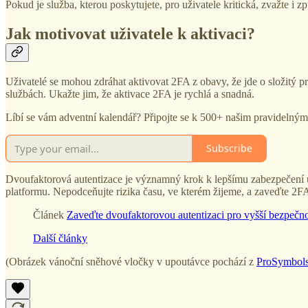
Pokud je služba, kterou poskytujete, pro uživatele kritická, zvažte i
Jak motivovat uživatele k aktivaci?
Uživatelé se mohou zdráhat aktivovat 2FA z obavy, že jde o složitý p
službách. Ukažte jim, že aktivace 2FA je rychlá a snadná.
Líbí se vám adventní kalendář? Připojte se k 500+ našim pravidelným 
Subscribe
Dvoufaktorová autentizace je významný krok k lepšímu zabezpečení už
platformu. Nepodceňujte rizika času, ve kterém žijeme, a zaveďte 2F
Článek
Zaveďte dvoufaktorovou autentizaci pro vyšší bezpečno
Další články
(Obrázek vánoční sněhové vločky v upoutávce pochází z
ProSymbol