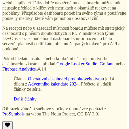
webů a aplikací. Díky dobře navrženému dashboardu můžete mít
neustále přehled o klíčových metrikách a okamžitě reagovat na
problémy. Přizpůsobte dashboard potřebám svého týmu a používejte
pouze ty metriky, které vám pomohou dosahovat cílů.
Na recepci nebo u zasedací místnosti boardu můžete mít strategický
dashboard s plněním dlouhodobých KPI. V místnostech týmu
DevOps se zase bude hodit dashboard s informacemi o běhu
serverů, platnosti certifikátu, objemu čerpaných tokenů pro API a
podobně.
Pokud hledáte inspiraci nebo konkrétní nástroje pro tvorbu
dashboardu, zkuste například
Google Looker Studio
,
Grafanu
nebo
Firebase Analytics
.🎄14
Článek
Operativní dashboard produktového týmu
je 14.
dílem z
Adventního kalendáře 2024
. Přečtete si i další
články ze série.
Další články
(Obrázek vánoční sněhové vločky v upoutávce pochází z
ProSymbols
na webu The Noun Project, CC BY 3.0)