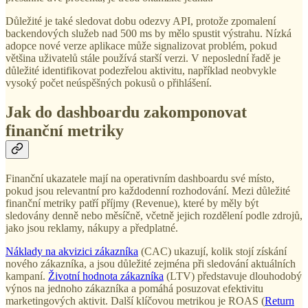
Důležité je také sledovat dobu odezvy API, protože zpomalení
backendových služeb nad 500 ms by mělo spustit výstrahu. Nízká
adopce nové verze aplikace může signalizovat problém, pokud
většina uživatelů stále používá starší verzi. V neposlední řadě je
důležité identifikovat podezřelou aktivitu, například neobvykle
vysoký počet neúspěšných pokusů o přihlášení.
Jak do dashboardu zakomponovat
finanční metriky
Finanční ukazatele mají na operativním dashboardu své místo,
pokud jsou relevantní pro každodenní rozhodování. Mezi důležité
finanční metriky patří příjmy (Revenue), které by měly být
sledovány denně nebo měsíčně, včetně jejich rozdělení podle zdrojů,
jako jsou reklamy, nákupy a předplatné.
Náklady na akvizici zákazníka
(CAC) ukazují, kolik stojí získání
nového zákazníka, a jsou důležité zejména při sledování aktuálních
kampaní.
Životní hodnota zákazníka
(LTV) představuje dlouhodobý
výnos na jednoho zákazníka a pomáhá posuzovat efektivitu
marketingových aktivit. Další klíčovou metrikou je ROAS (
Return