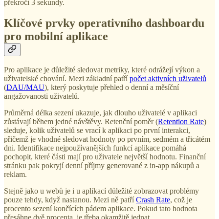
překročí 3 sekundy.
Klíčové prvky operativního dashboardu
pro mobilní aplikace
Pro aplikace je důležité sledovat metriky, které odrážejí výkon a
uživatelské chování. Mezi základní patří
počet aktivních uživatelů
(
DAU/MAU
), který poskytuje přehled o denní a měsíční
angažovanosti uživatelů.
Průměrná délka sezení ukazuje, jak dlouho uživatelé v aplikaci
zůstávají během jedné návštěvy. Retenční poměr (
Retention Rate
)
sleduje, kolik uživatelů se vrací k aplikaci po první interakci,
přičemž je vhodné sledovat hodnoty po prvním, sedmém a třicátém
dni. Identifikace nejpoužívanějších funkcí aplikace pomáhá
pochopit, které části mají pro uživatele největší hodnotu. Finanční
stránku pak pokryjí denní příjmy generované z in-app nákupů a
reklam.
Stejně jako u webů je i u aplikací důležité zobrazovat problémy
pouze tehdy, když nastanou. Mezi ně patří
Crash Rate
, což je
procento sezení končících pádem aplikace. Pokud tato hodnota
přesáhne dvě procenta, je třeba okamžitě jednat.