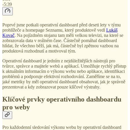
-5:39
Poprvé jsme potkali operativní dashboard před deseti lety v týmu
prohlížeče a homepage Seznamu, který produktově vedl
Lukáš
Kovač
. Na pojízdném stojanu tam měli velkou televizi, na které se
zobrazovala data v reálném čase. Částečně pomáhal dashboard
hlídat, že všechno běží, jak má, částečně byl zpětnou vazbou na
produktová rozhodnutí a motivoval tým.
Operativní dashboard je jedním z nejdůležitějších nástrojů pro
tvůrce, správce a majitele webů a aplikací. Umožňuje rychlý přístup
k aktuálním informacím o výkonu webu nebo aplikace, identifikaci
problémů a podporuje efektivní rozhodování. Zaměříme se na to,
jaké metriky by měl operativní dashboard obsahovat, jak je správně
prezentovat a kdy zobrazovat pouze klíčové výstrahy.
Klíčové prvky operativního dashboardu
pro weby
Pro každodenní sledování výkonu webu by operativní dashboard