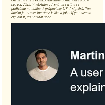
Otevíráte čtvrté okénko Adventního kalendáře ŘSoW
pro rok 2025. V letošním adventním seriálu se
podíváme na oblíbené průpovídky UX designérů. Tou
dnešní je: A user interface is like a joke. If you have to
explain it, it’s not that good.