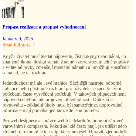
Propast realizace a propast vyhodnocení
January 9, 2025
Read full story
Když uživatel musí hledat nápovědu, číst pokyny nebo hádat, co
znamená ikona, design selhal. Známé vzory, srozumitelné popisky
a viditelné prvky zmenšují mentální námahu a umožňují soustředit
se na cíl, ne na rozhraní.
Jednoduchost má ale i své hranice. Složitější nástroje, odborné
aplikace nebo přístupné rozhraní pro uživatele se specifickými
potřebami často vysvětlení potřebují. V takových případech není
nápověda chybou, ale projevem ohleduplnosti. Důležitá je
rovnováha – základní úkoly musí být samozřejmé, doprovodné
informace mají pomáhat jen tam, kde jsou potřeba.
Pro webdesignéry a správce webů je Martinův bonmot zároveň
varováním i kompasem. Pokud se lidé často ptají, jak udělat něco
zřejmého, rozhraní je ten vtip, který nevyšel. Upravit, zjednodušit,