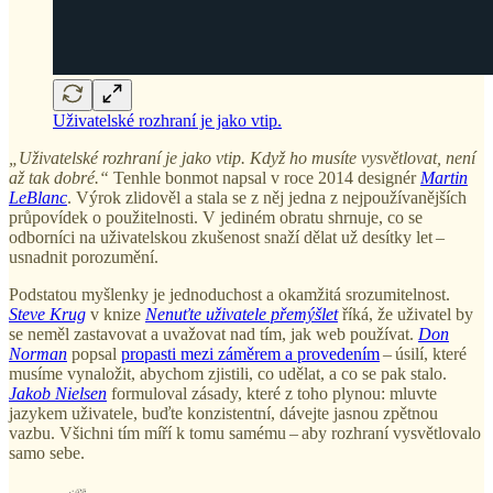
Uživatelské rozhraní je jako vtip.
„Uživatelské rozhraní je jako vtip. Když ho musíte vysvětlovat, není
až tak dobré.“
Tenhle bonmot napsal v roce 2014 designér
Martin
LeBlanc
. Výrok zlidověl a stala se z něj jedna z nejpoužívanějších
průpovídek o použitelnosti. V jediném obratu shrnuje, co se
odborníci na uživatelskou zkušenost snaží dělat už desítky let –
usnadnit porozumění.
Podstatou myšlenky je jednoduchost a okamžitá srozumitelnost.
Steve Krug
v knize
Nenuťte uživatele přemýšlet
říká, že uživatel by
se neměl zastavovat a uvažovat nad tím, jak web používat.
Don
Norman
popsal
propasti mezi záměrem a provedením
– úsilí, které
musíme vynaložit, abychom zjistili, co udělat, a co se pak stalo.
Jakob Nielsen
formuloval zásady, které z toho plynou: mluvte
jazykem uživatele, buďte konzistentní, dávejte jasnou zpětnou
vazbu. Všichni tím míří k tomu samému – aby rozhraní vysvětlovalo
samo sebe.