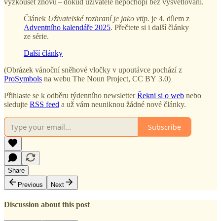
vyzkoušet znovu – dokud uživatelé nepochopí bez vysvětlování.
Článek
Uživatelské rozhraní je jako vtip.
je 4. dílem z
Adventního kalendáře 2025
. Přečtete si i další články
ze série.
Další články
(Obrázek vánoční sněhové vločky v upoutávce pochází z
ProSymbols
na webu The Noun Project, CC BY 3.0)
Přihlaste se k odběru týdenního newsletter
Řekni si o web
nebo
sledujte
RSS feed
a už vám neuniknou žádné nové články.
Subscribe
Share
Previous
Next
Discussion about this post