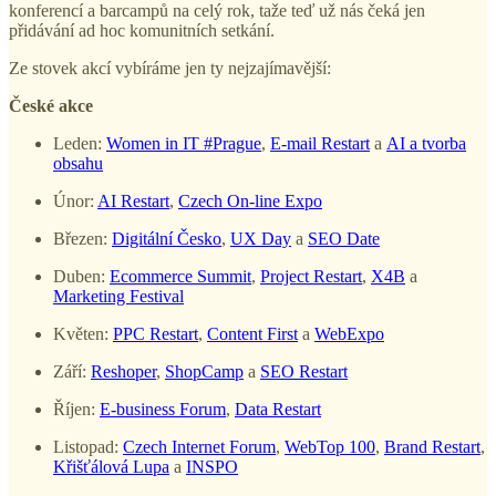
konferencí a barcampů na celý rok, taže teď už nás čeká jen
přidávání ad hoc komunitních setkání.
Ze stovek akcí vybíráme jen ty nejzajímavější:
České akce
Leden:
Women in IT #Prague
,
E-mail Restart
a
AI a tvorba
obsahu
Únor:
AI Restart
,
Czech On-line Expo
Březen:
Digitální Česko
,
UX Day
a
SEO Date
Duben:
Ecommerce Summit
,
Project Restart
,
X4B
a
Marketing Festival
Květen:
PPC Restart
,
Content First
a
WebExpo
Září:
Reshoper
,
ShopCamp
a
SEO Restart
Říjen:
E-business Forum
,
Data Restart
Listopad:
Czech Internet Forum
,
WebTop 100
,
Brand Restart
,
Křišťálová Lupa
a
INSPO