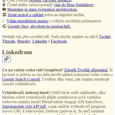
🧧 Čína zvažuje
předání TikToku Muskovi
.
🚆 České dráhy vybaví pomalý
vlak do Brna Starlinkem
.
🐘
Mastodon se stane evropskou neziskovkou.
🏛️
Senát nestojí o odklad
práva na digitální službu.
✅
Vláda nepotřebuje pomoc
s velkým sociálním průzkumem.
🎧
Google chce, abychom ho poslouchali.
Sledujte nás přes sociální sítě. Naše profily najdete na sítích
Twitter
,
Threads
,
Bluesky
,
Linkedin
a
Facebook
.
Linkodrom
Co na vašem webu vidí Googlebot?
Zdeněk Dvořák připomíná
, že
bychom si jednou za čas měli otevřít náhled zobrazení svého webu v
Google Search Consoli
. Uvidíme díky tomu, jak stránku renderuje
crawler vyhledávače.
Vyhledávači, indexuj hned!
Chtěli byste umět zaklínadlo, díky
kterému robot vyhledávače přijde zaindexovat nově vzniklou
webovou stránku hned? Přesně takhle funguje API IndexNow.
Zaregistrujete svůj API klíč
, a pak můžete vyhledávači pingnout
novou URL k indexování. Dobrou zprávou je, že stačí oznámit