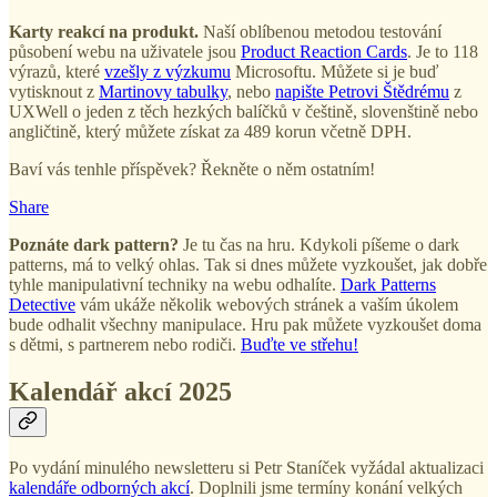
Karty reakcí na produkt.
Naší oblíbenou metodou testování
působení webu na uživatele jsou
Product Reaction Cards
. Je to 118
výrazů, které
vzešly z výzkumu
Microsoftu. Můžete si je buď
vytisknout z
Martinovy tabulky
, nebo
napište Petrovi Štědrému
z
UXWell o jeden z těch hezkých balíčků v češtině, slovenštině nebo
angličtině, který můžete získat za 489 korun včetně DPH.
Baví vás tenhle příspěvek? Řekněte o něm ostatním!
Share
Poznáte dark pattern?
Je tu čas na hru. Kdykoli píšeme o dark
patterns, má to velký ohlas. Tak si dnes můžete vyzkoušet, jak dobře
tyhle manipulativní techniky na webu odhalíte.
Dark Patterns
Detective
vám ukáže několik webových stránek a vaším úkolem
bude odhalit všechny manipulace. Hru pak můžete vyzkoušet doma
s dětmi, s partnerem nebo rodiči.
Buďte ve střehu!
Kalendář akcí 2025
Po vydání minulého newsletteru si Petr Staníček vyžádal aktualizaci
kalendáře odborných akcí
. Doplnili jsme termíny konání velkých