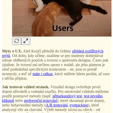
Mýty o UX.
Aleš Krejčí přeložil do češtiny
přehled rozšířených
mýtů
. Od doby, kdy učíme, snažíme se pro studenty dohledávat
zdroje oblíbených pouček a tvrzení o správném designu. Často pak
zjistíme, že tvrzení má určitou oporu v realitě, ale jeho platnost je
silně podmíněná specifickým kontextem – ne, jsou to prostě
nesmysly, a teď už
máte i odkaz
, který můžete lidem posílat, až zase
s něčím přijdou.
Jak testovat vzhled stránek.
Vizuální design ovlivňuje první
dojem uživatelů a vnímání značky. Pro otestování vzhledu můžeme
použít postojové metody (např.
pětisekundový test
,
test prvního
kliknutí
nebo
preferenční testování
), které zkoumají první dojmy,
nebo behaviorální metody (
A/B testování
,
eyetracking
), které
analyzují vliv na chování. Výběr metody závisí na cílech – od