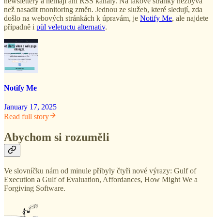
newslettery a nemají ani RSS kanály. Na takové stránky nezbývá
než nasadit monitoring změn. Jednou ze služeb, které sledují, zda
došlo na webových stránkách k úpravám, je
Notify Me
, ale najdete
případně i
půl veletuctu alternativ
.
Notify Me
January 17, 2025
Read full story
Abychom si rozuměli
Ve slovníčku nám od minule přibyly čtyři nové výrazy: Gulf of
Execution a Gulf of Evaluation, Affordances, How Might We a
Forgiving Software.