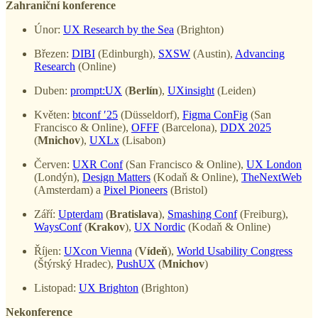
Zahraniční konference
Únor:
UX Research by the Sea
(Brighton)
Březen:
DIBI
(Edinburgh),
SXSW
(Austin),
Advancing
Research
(Online)
Duben:
prompt:UX
(
Berlín
),
UXinsight
(Leiden)
Květen:
btconf ′25
(Düsseldorf),
Figma ConFig
(San
Francisco & Online),
OFFF
(Barcelona),
DDX 2025
(
Mnichov
),
UXLx
(Lisabon)
Červen:
UXR Conf
(San Francisco & Online),
UX London
(Londýn),
Design Matters
(Kodaň & Online),
TheNextWeb
(Amsterdam) a
Pixel Pioneers
(Bristol)
Září:
Upterdam
(
Bratislava
),
Smashing Conf
(Freiburg),
WaysConf
(
Krakov
),
UX Nordic
(Kodaň & Online)
Říjen:
UXcon Vienna
(
Vídeň
),
World Usability Congress
(Štýrský Hradec),
PushUX
(
Mnichov
)
Listopad:
UX Brighton
(Brighton)
Nekonference