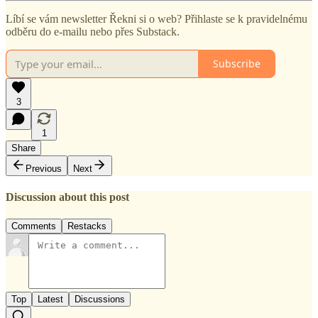
Líbí se vám newsletter Řekni si o web? Přihlaste se k pravidelnému
odběru do e-mailu nebo přes Substack.
Subscribe
3
1
Share
Previous
Next
Discussion about this post
Comments
Restacks
Top
Latest
Discussions