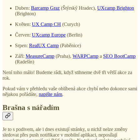
Duben:
Barcamp Graz
(Štýrský Hradec),
UXcamp Brighton
(Brighton)
Květen:
UX Camp CH
(Curych)
Červen:
UXcamp Europe
(Berlin)
Srpen:
RealUX Camp
(Paběnice)
Září:
MeasureCamp
(Praha),
WARPCamp
a
SEO BootCamp
(Radešín)
Není toho málo! Budeme rádi, když stihneme dvě tři větší akce za
rok.
Pokud vám v přehledu vaše oblíbená akce chybí nebo dokonce sami
nějakou pořádáte,
napište nám
.
Brašna s nářadím
Je to s podivem, ale i dnes existují stránky, u nichž nelze změny
sledovat přes push notifikace v mobilní aplikaci, neposílají