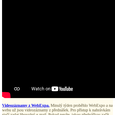
Videozáznamy z WebExpa.
Minulý týden proběhlo WebExpo a na
webu už jsou videozáznamy z přednášek. Pro přístup k nahrávkám
stačí zadat libovolný e-mail. Pokud nevíte, jakou přednáškou začít,