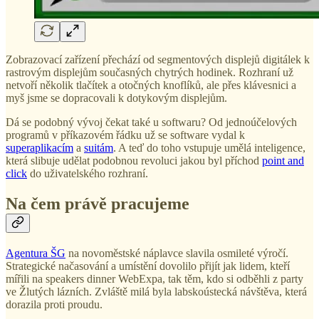
Zobrazovací zařízení přechází od segmentových displejů digitálek k
rastrovým displejům současných chytrých hodinek. Rozhraní už
netvoří několik tlačítek a otočných knoflíků, ale přes klávesnici a
myš jsme se dopracovali k dotykovým displejům.
Dá se podobný vývoj čekat také u softwaru? Od jednoúčelových
programů v příkazovém řádku už se software vydal k
superaplikacím
a
suitám
. A teď do toho vstupuje umělá inteligence,
která slibuje udělat podobnou revoluci jakou byl příchod
point and
click
do uživatelského rozhraní.
Na čem právě pracujeme
Agentura ŠG
na novoměstské náplavce slavila osmileté výročí.
Strategické načasování a umístění dovolilo přijít jak lidem, kteří
mířili na speakers dinner WebExpa, tak těm, kdo si odběhli z party
ve Žlutých lázních. Zvláště milá byla labskoústecká návštěva, která
dorazila proti proudu.