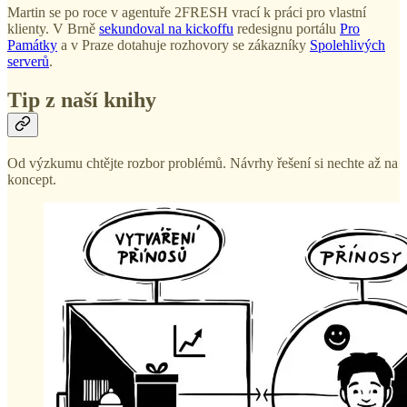
Martin se po roce v agentuře 2FRESH vrací k práci pro vlastní
klienty. V Brně
sekundoval na kickoffu
redesignu portálu
Pro
Památky
a v Praze dotahuje rozhovory se zákazníky
Spolehlivých
serverů
.
Tip z naší knihy
Od výzkumu chtějte rozbor problémů. Návrhy řešení si nechte až na
koncept.