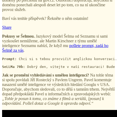
domény po přechodu na gov.cz. Odborníci doporučují, abychom si
doménu ponechali alespoň deset let po tom, co na ní ukončíme
provoz služeb.
Baví vás tenhle příspěvek? Řekněte o něm ostatním!
Share
Pokusy se Šelmou.
Jazykový model Šelma od Seznamu si sami
vyzkoušet nemůžeme, ale Martin Kirschner z týmu umělé
inteligence Seznamu nabízí, že když mu
pošlete prompt, zadá ho
Šelmě za vás
.
Prompt:
 Chci si s tebou procvičit anglickou konverzaci.
SeLLMa 70b:
 Dobrý den, vítejte v naší restauraci! Bude 
Jak se promění vyhledávání s umělou inteligencí?
Na tohle téma
si spolu povídali Jiří Rostecký s Pavlem Ungrem. Pavel komentuje
nasazení umělé inteligence ve výsledcích hledání Googlu v USA.
Doporučuje, abychom sledovali, co to dělá s tamním trhem. Největší
dopad předpokládá Pavel u informačních a zpravodajských webů:
„Tohle je posun k tomu, co známe z filmů a seriálů, [posun] k
odpovídání. Pošleš dotaz a Google ti opravdu odpoví.“