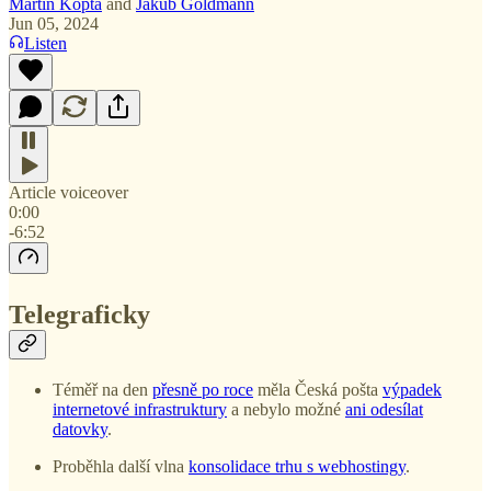
Martin Kopta
and
Jakub Goldmann
Jun 05, 2024
Listen
Article voiceover
0:00
-6:52
Telegraficky
Téměř na den
přesně po roce
měla Česká pošta
výpadek
internetové infrastruktury
a nebylo možné
ani odesílat
datovky
.
Proběhla další vlna
konsolidace trhu s webhostingy
.