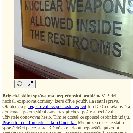
Belgická státní správa má bezpečnostní problém.
V Belgii
nechali exspirovat domény, které dříve používala státní správa.
Obratem si je
registroval bezpečnostní expert
Inti De Ceukelaire. Na
doménách potom sbíral e-maily z příchozí pošty a nechával
uživatele obnovovat heslo. Tím se dostal ke spoustě osobních údajů.
Píše o tom na Linkedin Jakub Onderka.
My můžeme české státní
správě držet palce, aby ještě nějakou dobu nepouštěla původní