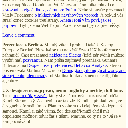
zkuste například Dominiku Potužákovou. Dominika mluvila o
testování navigačního systému pro Prahu
. Nebo si pusťte prezentaci
Vitaly Friedmana
o inkluzivních návrhových vzorech
. A pokud vás
straší konec cookies třetí strany,
Aneta Holá vám poví, jak se
připravit
. Byli jste na WebExpu? Podělte se na tipy na přednášky!
Leave a comment
Prezentace z Berlína.
Minulý víkend probíhal také UXcamp
Europe v Berlíně. Přezdívá se mu největší česká UX konference v
zahraničí. Část prezentací
najdete na Slacku
(ještě pár týdnů můžete
využít naši
pozvánku
). Nám přišla zajímavá přednáška Gunnara
Bittersmanna
Respect user preferences
,
Behavior Analysis
, kterou
prezentovala Martina Mitz, nebo
Doing good, doing great work, and
strengthening democracy
od Martina Jordana z německé digitální
agentury.
UX designéři nemají práci, neumí anglicky a nechtějí full-time.
To je
trochu příkrý závěr
, který si z náborových rozhovorů udělal
Kamil Skramuský. Ale není to až tak zlé. Kamil například tvrdí, že
designéři s formálním vzděláním v oboru ovládají řemeslo lépe než
samouci. Kamil si také všímá, že i designéři-muži chtějí mít
odpoledne možnost trávit čas s dětmi. Martine, co ty na to? Já se v
tom poznávám!