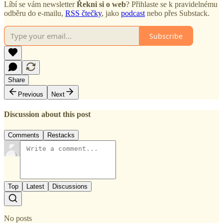
Líbí se vám newsletter
Řekni si o web
? Přihlaste se k pravidelnému
odběru do e-mailu,
RSS čtečky
, jako
podcast
nebo přes Substack.
Subscribe
Share
Previous
Next
Discussion about this post
Comments
Restacks
Top
Latest
Discussions
No posts