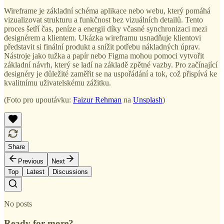
Wireframe je základní schéma aplikace nebo webu, který pomáhá
vizualizovat strukturu a funkčnost bez vizuálních detailů. Tento
proces šetří čas, peníze a energii díky včasné synchronizaci mezi
designérem a klientem. Ukázka wireframu usnadňuje klientovi
představit si finální produkt a snížit potřebu nákladných úprav.
Nástroje jako tužka a papír nebo Figma mohou pomoci vytvořit
základní návrh, který se ladí na základě zpětné vazby. Pro začínající
designéry je důležité zaměřit se na uspořádání a tok, což přispívá ke
kvalitnímu uživatelskému zážitku.
(Foto pro upoutávku:
Faizur Rehman
na
Unsplash
)
Share
Previous
Next
Top
Latest
Discussions
No posts
Ready for more?