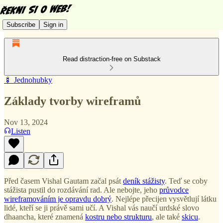
Subscribe
Sign in
Read distraction-free on Substack
🍢 Jednohubky
Základy tvorby wireframů
Nov 13, 2024
Listen
Před časem Vishal Gautam začal psát
deník stážisty
. Teď se coby
stážista pustil do rozdávání rad. Ale nebojte, jeho
průvodce
wireframováním je opravdu dobrý
. Nejlépe přecijen vysvětlují látku
lidé, kteří se ji právě sami učí. A Vishal vás naučí urdské slovo
dhaancha, které znamená
kostru nebo strukturu
, ale také
skicu
.