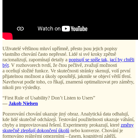
Uživatelé většinou mluví upřímně, přesto jsou jejich popisy
vlastního chování často nepřesné. Lidé si své kroky zpětně
racionalizují, zapomínají detaily a
popisují se spíše tak, jací by chtěli
být
. V rozhovorech tvrdí, že čtou pečlivě, zvažují možnosti
a oceňují složité funkce. Ve skutečnosti stránky skenují, volí první
přijatelnou možnost a úkoly opouštějí, jakmile se objeví větší tření.
Navrhovat podle toho, co říkají, znamená optimalizovat pro záměry,
nikoli pro výsledky.
“First Rule of Usability? Don’t Listen to Users”
—
Jakob Nielsen
Pozorování chování ukazuje jiný obraz. Analytická data odhalují,
kde lidé skutečně odcházejí. Testování použitelnosti ukazuje váhání,
chyby a improvizovaná řešení. Experimenty prokazují, které
změny
skutečně zlepšují dokončení úkolů
nebo konverze. Chování je
formováno reálnými omezeními – časem, kognitivní zátěží,