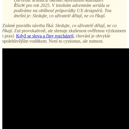
Otevíráte šestnácté okénko Adventního kalendáře
ŘSoW pro rok 2025. V letošním adventním seriálu se
podíváme na oblíbené průpovídky UX designérů. Tou
dnešní je: Sledujte, co uživatelé dělají, ne co říkají.
Známé pravidlo návrhu říká:
Sledujte, co uživatelé dělají, ne co
říkají.
Zní provokativně, ale shrnuje zkušenost ověřenou výzkumem
i praxí.
Když se slova a činy rozcházejí
, chování je obvykle
spolehlivějším vodítkem. Není to cynismus, ale nutnost.