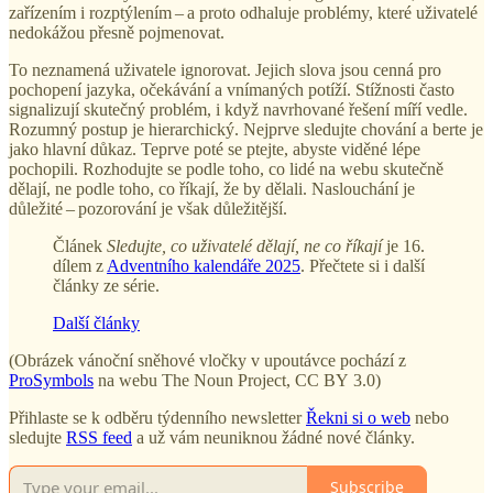
zařízením i rozptýlením – a proto odhaluje problémy, které uživatelé
nedokážou přesně pojmenovat.
To neznamená uživatele ignorovat. Jejich slova jsou cenná pro
pochopení jazyka, očekávání a vnímaných potíží. Stížnosti často
signalizují skutečný problém, i když navrhované řešení míří vedle.
Rozumný postup je hierarchický. Nejprve sledujte chování a berte je
jako hlavní důkaz. Teprve poté se ptejte, abyste viděné lépe
pochopili. Rozhodujte se podle toho, co lidé na webu skutečně
dělají, ne podle toho, co říkají, že by dělali. Naslouchání je
důležité – pozorování je však důležitější.
Článek
Sledujte, co uživatelé dělají, ne co říkají
je 16.
dílem z
Adventního kalendáře 2025
. Přečtete si i další
články ze série.
Další články
(Obrázek vánoční sněhové vločky v upoutávce pochází z
ProSymbols
na webu The Noun Project, CC BY 3.0)
Přihlaste se k odběru týdenního newsletter
Řekni si o web
nebo
sledujte
RSS feed
a už vám neuniknou žádné nové články.
Subscribe