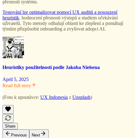
přesnosti systému.
Testování lze optimalizovat pomocí UX auditů a posouzení
heuristik
, hodnocení přesnosti výstupů a studiem očekávání
uživatelů. Tyto metody odhalují oblasti ke zlepšení a pomáhají
týmům přizpůsobit onboarding a zvyšovat adopci AI.
Heuristiky použitelnosti podle Jakoba Nielsena
April 5, 2025
Read full story
(Foto k upoutávce:
UX Indonesia
z
Unsplash
)
Share
Previous
Next