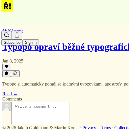
🛠️ Nástroje
Subscribe
Sign in
Typopo opraví běžné typografi
Jan 8, 2025
Typopo si automaticky poradí se špatnými uvozovkami, apostrofy, poml
Read →
Comments
© 2026 Jakub Goldmann & Martin Kopta
·
Privacy
∙
Terms
∙
Collecti