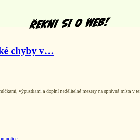
cké chyby v…
čkami, výpustkami a doplní nedělitelné mezery na správná místa v texte
on notice