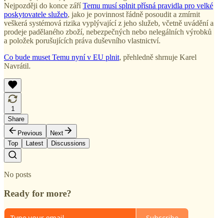
Nejpozději do konce září
Temu musí splnit přísná pravidla pro velké
poskytovatele služeb
, jako je povinnost řádně posoudit a zmírnit
veškerá systémová rizika vyplývající z jeho služeb, včetně uvádění a
prodeje padělaného zboží, nebezpečných nebo nelegálních výrobků
a položek porušujících práva duševního vlastnictví.
Co bude muset Temu nyní v EU plnit
, přehledně shrnuje Karel
Navrátil.
1
Share
Previous
Next
Top
Latest
Discussions
No posts
Ready for more?
Subscribe