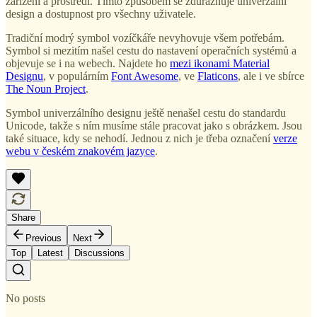
zařízení a prostředí. Tímto způsobem se zdůrazňuje univerzální
design a dostupnost pro všechny uživatele.
Tradiční modrý symbol vozíčkáře nevyhovuje všem potřebám.
Symbol si mezitím našel cestu do nastavení operačních systémů a
objevuje se i na webech. Najdete ho
mezi ikonami Material
Designu
, v populárním
Font Awesome
, ve
Flaticons
, ale i ve sbírce
The Noun Project
.
Symbol univerzálního designu ještě nenašel cestu do standardu
Unicode, takže s ním musíme stále pracovat jako s obrázkem. Jsou
také situace, kdy se nehodí. Jednou z nich je třeba označení
verze
webu v českém znakovém jazyce
.
Share
Previous
Next
Top
Latest
Discussions
No posts