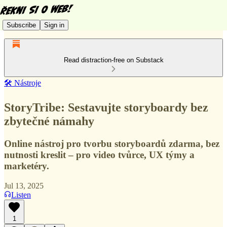
Subscribe
Sign in
Read distraction-free on Substack
🛠️ Nástroje
StoryTribe: Sestavujte storyboardy bez
zbytečné námahy
Online nástroj pro tvorbu storyboardů zdarma, bez
nutnosti kreslit – pro video tvůrce, UX týmy a
marketéry.
Jul 13, 2025
Listen
1