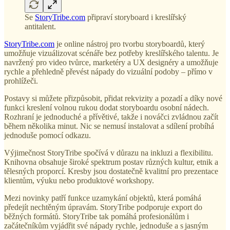
Se
StoryTribe.com
připraví storyboard i kreslířský
antitalent.
StoryTribe.com
je online nástroj pro tvorbu storyboardů, který
umožňuje vizuálizovat scénáře bez potřeby kreslířského talentu. Je
navržený pro video tvůrce, marketéry a UX designéry a umožňuje
rychle a přehledně převést nápady do vizuální podoby – přímo v
prohlížeči.
Postavy si můžete přizpůsobit, přidat rekvizity a pozadí a díky nové
funkci kreslení volnou rukou dodat storyboardu osobní nádech.
Rozhraní je jednoduché a přívětivé, takže i nováčci zvládnou začít
během několika minut. Nic se nemusí instalovat a sdílení probíhá
jednoduše pomocí odkazu.
Výjimečnost StoryTribe spočívá v důrazu na inkluzi a flexibilitu.
Knihovna obsahuje široké spektrum postav různých kultur, etnik a
tělesných proporcí. Kresby jsou dostatečně kvalitní pro prezentace
klientům, výuku nebo produktové workshopy.
Mezi novinky patří funkce uzamykání objektů, která pomáhá
předejít nechtěným úpravám. StoryTribe podporuje export do
běžných formátů. StoryTribe tak pomáhá profesionálům i
začátečníkům vyjádřit své nápady rychle, jednoduše a s jasným