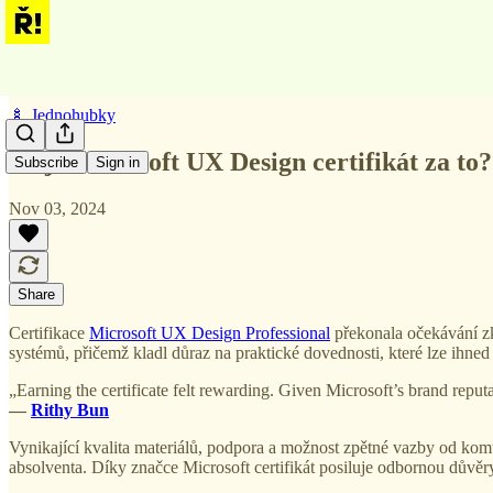
🍢 Jednohubky
Stojí Microsoft UX Design certifikát za to?
Subscribe
Sign in
Nov 03, 2024
Share
Certifikace
Microsoft UX Design Professional
překonala očekávání z
systémů, přičemž kladl důraz na praktické dovednosti, které lze ihned
„Earning the certificate felt rewarding. Given Microsoft’s brand reputat
—
Rithy Bun
Vynikající kvalita materiálů, podpora a možnost zpětné vazby od komun
absolventa. Díky značce Microsoft certifikát posiluje odbornou dův