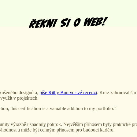
kušeného designéra,
píše Rithy Bun ve své recenzi
. Kurz zahrnoval ši
 využít v projektech.
ion, this certification is a valuable addition to my portfolio.”
ity výrazně usnadnily pokrok. Největším přínosem byly praktické projek
ěryhodnost a může být cenným přínosem pro budoucí kariéru.