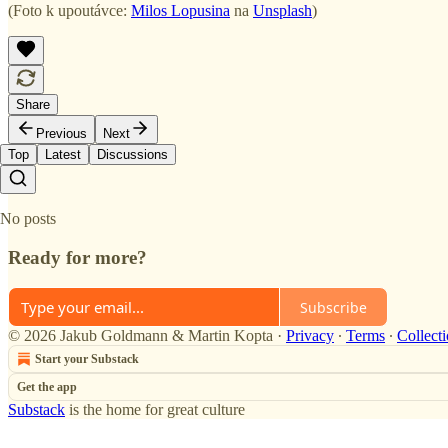
(Foto k upoutávce:
Milos Lopusina
na
Unsplash
)
Share
Previous
Next
Top
Latest
Discussions
No posts
Ready for more?
Subscribe
© 2026 Jakub Goldmann & Martin Kopta
·
Privacy
∙
Terms
∙
Collecti
Start your Substack
Get the app
Substack
is the home for great culture