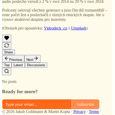
audio poslechu vzrostl z 2 % v roce 2014 na 20 % v roce 2024.
Podcasty oslovují všechny generace a jsou čím dál rozmanitější –
roste počet žen a posluchačů z různých etnických skupin. Jde o
vysoce atraktivní skupinu pro inzerenty.
(Obrázek pro upoutávku:
Videodeck .co
z
Unsplash
)
Share
Previous
Next
Top
Latest
Discussions
No posts
Ready for more?
Subscribe
© 2026 Jakub Goldmann & Martin Kopta
·
Privacy
∙
Terms
∙