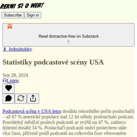
Subscribe
Sign in
Read distraction-free on Substack
🍢 Jednohubky
Statistiky podcastové scény USA
Sep 28, 2024
Listen
Podcastová scéna v USA letos
dosáhla rekordního počtu posluchačů
– až 67 % americké populace nad 12 let někdy poslouchalo podcast.
Pravidelný měsíční poslech podcastů se zvýšil na 47 %, zatímco
týdenní dosáhl 34 %. Posluchači podcastů stráví poslechem stále
více času, přičemž podíl podcastů na celkovém čase věnovaném