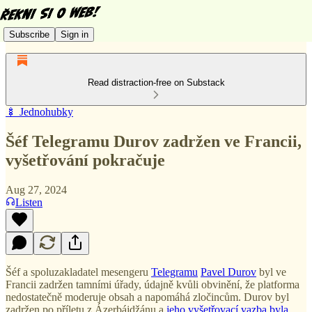
Subscribe
Sign in
Read distraction-free on Substack
🍢 Jednohubky
Šéf Telegramu Durov zadržen ve Francii,
vyšetřování pokračuje
Aug 27, 2024
Listen
Šéf a spoluzakladatel mesengeru
Telegramu
Pavel Durov
byl ve
Francii zadržen tamními úřady, údajně kvůli obvinění, že platforma
nedostatečně moderuje obsah a napomáhá zločincům. Durov byl
zadržen po příletu z Ázerbájdžánu a
jeho vyšetřovací vazba byla