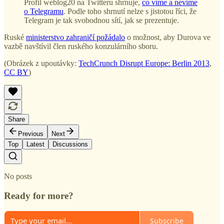
Profil weblog20 na Twitteru shrnuje,
co víme a nevíme
o Telegramu
. Podle toho shrnutí nelze s jistotou říci, že
Telegram je tak svobodnou sítí, jak se prezentuje.
Ruské
ministerstvo zahraničí požádalo
o možnost, aby Durova ve
vazbě navštívil člen ruského konzulárního sboru.
(Obrázek z upoutávky:
TechCrunch Disrupt Europe: Berlin 2013
,
CC BY
)
Share
Previous
Next
Top
Latest
Discussions
No posts
Ready for more?
Subscribe