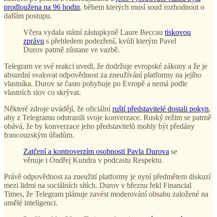
prodloužena na 96 hodin
, během kterých musí soud rozhodnout o
dalším postupu.
Včera vydala státní zástupkyně Laure Beccau
tiskovou
zprávu
s přehledem podezření, kvůli kterým Pavel
Durov patrně zůstane ve vazbě.
Telegram ve své reakci uvedl, že dodržuje evropské zákony a že je
absurdní svalovat odpovědnost za zneužívání platformy na jejího
vlastníka. Durov se často pohybuje po Evropě a nemá podle
vlastních slov co skrývat.
Některé zdroje uvádějí, že oficiální
ruští představitelé dostali pokyn
,
aby z Telegramu odstranili svoje konverzace. Ruský režim se patrně
obává, že by konverzace jeho představitelů mohly být předány
francouzským úřadům.
Zatčení a kontroverzím osobnosti Pavla Durova
se
věnuje i Ondřej Kundra v podcastu Respektu.
Právě odpovědnost za zneužití platformy je nyní předmětem diskuzí
mezi lidmi na sociálních sítích. Durov v březnu řekl Financial
Times, že Telegram plánuje zavést moderování obsahu založené na
umělé inteligenci.