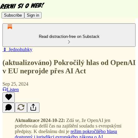
Subscribe
Sign in
Read distraction-free on Substack
🍢 Jednohubky
(aktualizováno) Pokročilý hlas od OpenAI
v EU neprojde přes AI Act
Sep 25, 2024
Listen
Aktualizace 2024-10-22:
Zdá se, že OpenAI jen
potřebovala delší čas na zajištění souladu s evropskými
předpisy. K dnešnímu dni je
režim pokročilého hlasu
dostupný i jurisdikci evropského zákona o AI
.