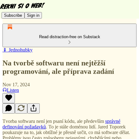
Subscribe
Sign in
Read distraction-free on Substack
🍢 Jednohubky
Na tvorbě softwaru není nejtěžší
programování, ale příprava zadání
Nov 17, 2024
Listen
Tvorba softwaru není jen psaní kódu, ale především
správné
definování požadavků
. To je stále doménou lidí. Jared Toporek
poukazuje na to, jak obtížné je přesně určit, co má software dělat.
Problémy jsou často způsobeny nejasnými, chybějícími nebo