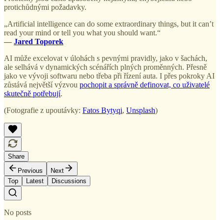
protichůdnými požadavky.
„Artificial intelligence can do some extraordinary things, but it can’t
read your mind or tell you what you should want.“
—
Jared Toporek
AI může excelovat v úlohách s pevnými pravidly, jako v šachách,
ale selhává v dynamických scénářích plných proměnných. Přesně
jako ve vývoji softwaru nebo třeba při řízení auta. I přes pokroky AI
zůstává největší výzvou
pochopit a správně definovat, co uživatelé
skutečně potřebují
.
(Fotografie z upoutávky:
Fatos Bytyqi
,
Unsplash
)
Share
Previous
Next
Top
Latest
Discussions
No posts