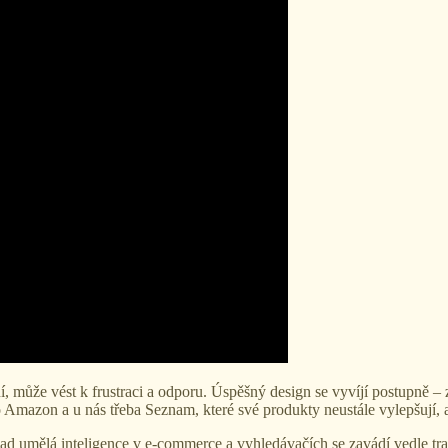
í, může vést k frustraci a odporu. Úspěšný design se vyvíjí postupně – 
Amazon a u nás třeba Seznam, které své produkty neustále vylepšují, an
 umělá inteligence v e-commerce a vyhledávačích se zavádí vedle trad