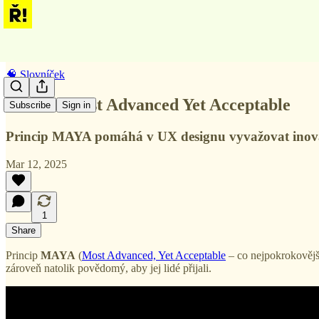
🧠 Slovníček
MAYA: Most Advanced Yet Acceptable
Subscribe
Sign in
Princip MAYA pomáhá v UX designu vyvažovat inovace
Mar 12, 2025
1
Share
Princip
MAYA
(
Most Advanced, Yet Acceptable
– co nejpokrokovější
zároveň natolik povědomý, aby jej lidé přijali.