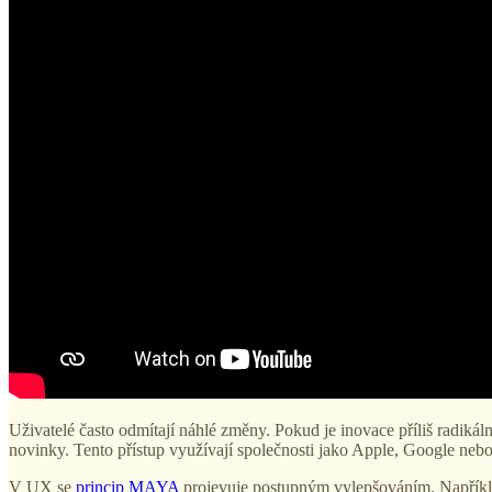
Uživatelé často odmítají náhlé změny. Pokud je inovace příliš radikáln
novinky. Tento přístup využívají společnosti jako Apple, Google nebo 
V UX se
princip MAYA
projevuje postupným vylepšováním. Například