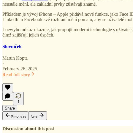
neustále mění, ale základní prvky zůstávají známé.
Příkladem je vývoj iPhonu – Apple přidává nové funkce, jako Face I
LinkedIn a Facebook své rozhraní mění pomalu, aby se uživatelé mohl
Loewyho odkaz ukazuje, jak propojit moderní technologie s uživatels
čímž zajišťují jejich úspěch.
Slovníček
Martin Kopta
·
February 26, 2025
Read full story
1
Share
Previous
Next
Discussion about this post