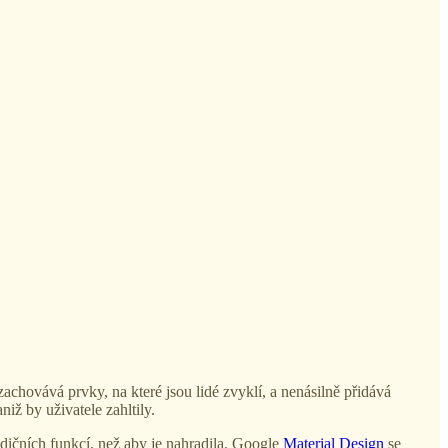
zachovává prvky, na které jsou lidé zvyklí, a nenásilně přidává
iž by uživatele zahltily.
ičních funkcí, než aby je nahradila. Google
Material Design
se