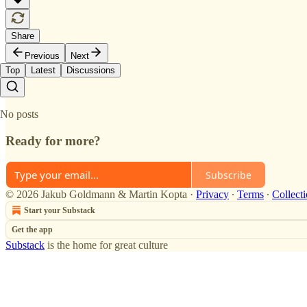
Share
Previous
Next
Top
Latest
Discussions
No posts
Ready for more?
Subscribe
© 2026 Jakub Goldmann & Martin Kopta
·
Privacy
∙
Terms
∙
Collecti
Start your Substack
Get the app
Substack
is the home for great culture