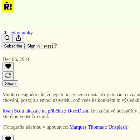
🍢 Jednohubky
Málo si vás cení?
Subscribe
Sign in
Dec 06, 2024
Share
Mnoho designérů cítí, že jejich práce nemá dostatečný dopad a uznán
chování, postojů a emocí uživatelů, což vede ke konkrétním výsledků
Ryan Scott ukazuje na příběhu z DoorDash
, že i zdánlivě neúspěšný
kterému vedení rozumí.
(Fotografie telefonu v upoutávce:
Marques Thomas
z
Unsplash
)