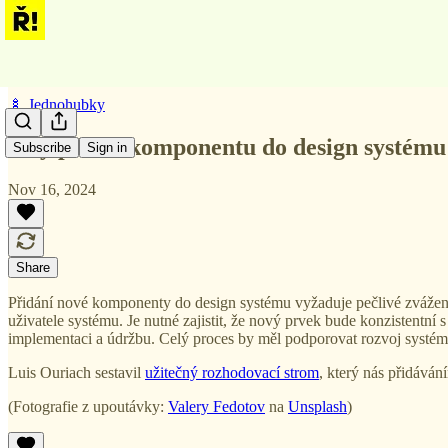
🍢 Jednohubky
Kdy přidat komponentu do design systému
Subscribe
Sign in
Nov 16, 2024
Share
Přidání nové komponenty do design systému vyžaduje pečlivé zvážení je
uživatele systému. Je nutné zajistit, že nový prvek bude konzistentní
implementaci a údržbu. Celý proces by měl podporovat rozvoj systému 
Luis Ouriach sestavil
užitečný rozhodovací strom
, který nás přidává
(Fotografie z upoutávky:
Valery Fedotov
na
Unsplash
)