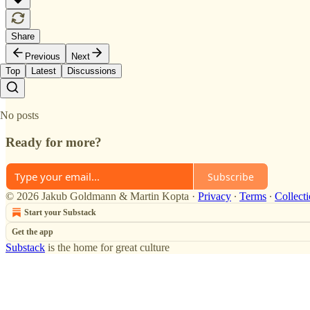
Share
Previous
Next
Top
Latest
Discussions
No posts
Ready for more?
Subscribe
© 2026 Jakub Goldmann & Martin Kopta
·
Privacy
∙
Terms
∙
Collecti
Start your Substack
Get the app
Substack
is the home for great culture