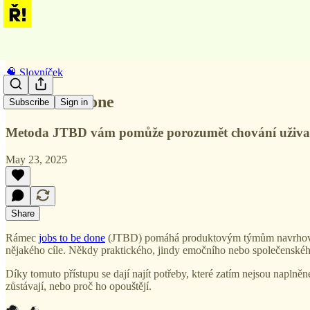
🧠 Slovníček
Jobs to be done
Subscribe
Sign in
Metoda JTBD vám pomůže porozumět chování uživatel
May 23, 2025
Share
Rámec
jobs to be done
(JTBD) pomáhá produktovým týmům navrhovat lep
nějakého cíle. Někdy praktického, jindy emočního nebo společenské
Díky tomuto přístupu se dají najít potřeby, které zatím nejsou naplně
zůstávají, nebo proč ho opouštějí.