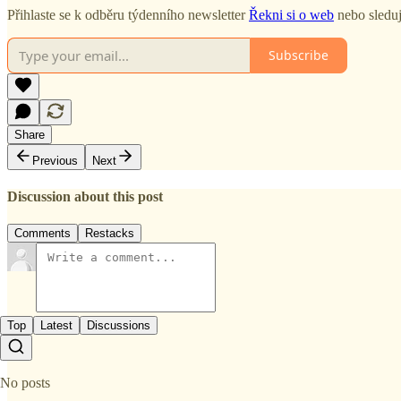
Přihlaste se k odběru týdenního newsletter
Řekni si o web
nebo sledu
Subscribe
Share
Previous
Next
Discussion about this post
Comments
Restacks
Top
Latest
Discussions
No posts