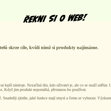
ů skrze cíle, kvůli nimž si produkty najímáme.
ší nástroje. Nezačíná tím, kdo uživatel je, ale co se snaží udělat. Už
ho. Když jim produkt nepomáhá, přestanou ho používat.
né. Snadněji zjistíte, jaké funkce mají smysl a čemu se vyhnout. Výzkum