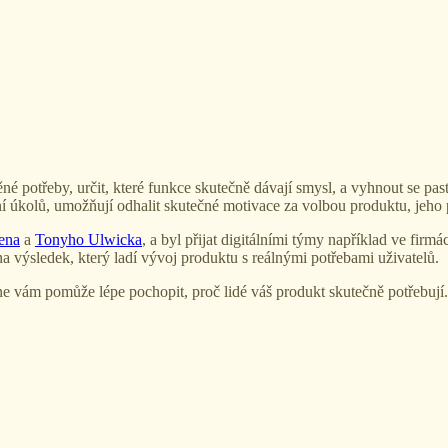
ěné potřeby, určit, které funkce skutečně dávají smysl, a vyhnout se p
kolů, umožňují odhalit skutečné motivace za volbou produktu, jeho p
ena
a
Tonyho Ulwicka
, a byl přijat digitálními týmy například ve fi
 výsledek, který ladí vývoj produktu s reálnými potřebami uživatelů.
one vám pomůže lépe pochopit, proč lidé váš produkt skutečně potřebují.