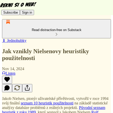
Subscribe
Sign in
Read distraction-free on Substack
🍢 Jednohubky
Jak vznikly Nielsenovy heuristiky
použitelnosti
Nov 14, 2024
Listen
Jakob Nielsen, pionýr uživatelské přívětivosti, vytvořil v roce 1994
svůj finální
seznam 10 heuristik použitelnosti
na základě statistické
analýzy databáze problémů z reálných projektů.
Původní seznam
heuristik z roku 1989
, který sestavil s Jakobem Nielsem
Rolf