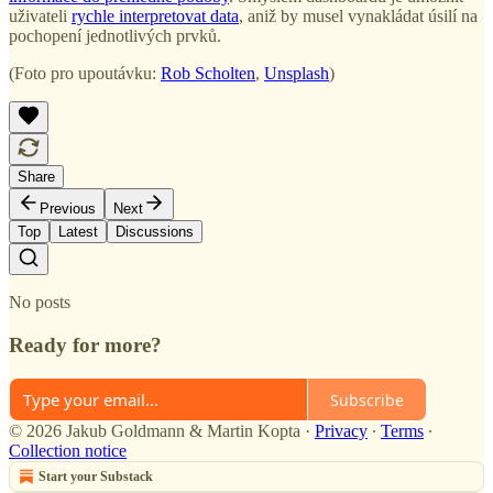
uživateli
rychle interpretovat data
, aniž by musel vynakládat úsilí na
pochopení jednotlivých prvků.
(Foto pro upoutávku:
Rob Scholten
,
Unsplash
)
Share
Previous
Next
Top
Latest
Discussions
No posts
Ready for more?
Subscribe
© 2026 Jakub Goldmann & Martin Kopta
·
Privacy
∙
Terms
∙
Collection notice
Start your Substack