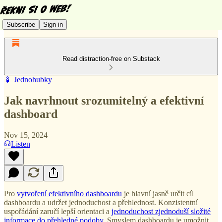
Subscribe
Sign in
Read distraction-free on Substack
🍢 Jednohubky
Jak navrhnout srozumitelný a efektivní
dashboard
Nov 15, 2024
Listen
Pro
vytvoření efektivního dashboardu
je hlavní jasně určit cíl
dashboardu a udržet jednoduchost a přehlednost. Konzistentní
uspořádání zaručí lepší orientaci a
jednoduchost zjednoduší složité
informace do přehledné podoby
. Smyslem dashboardu je umožnit