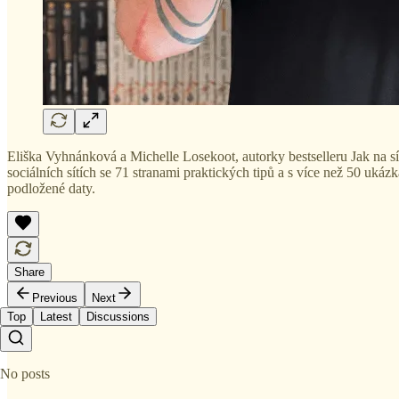
Eliška Vyhnánková a Michelle Losekoot, autorky bestselleru Jak na s
sociálních sítích se 71 stranami praktických tipů a s více než 50 uká
podložené daty.
Share
Previous
Next
Top
Latest
Discussions
No posts