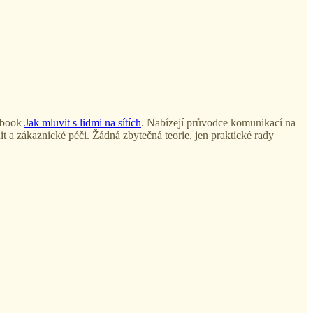
ebook
Jak mluvit s lidmi na sítích
. Nabízejí průvodce komunikací na
t a zákaznické péči. Žádná zbytečná teorie, jen praktické rady