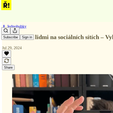
🍢 Jednohubky
Jak mluvit s lidmi na sociálních sítích – 
Subscribe
Sign in
Jul 29, 2024
Share