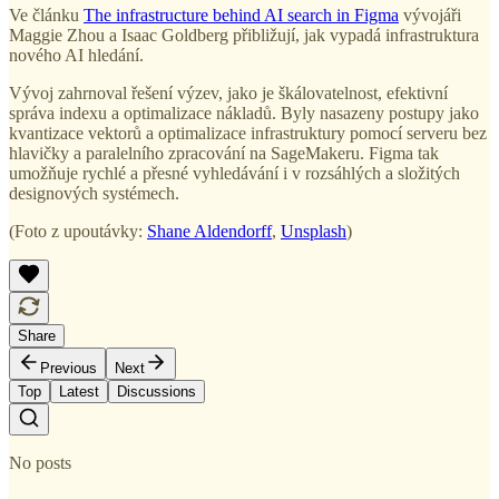
Ve článku
The infrastructure behind AI search in Figma
vývojáři
Maggie Zhou a Isaac Goldberg přibližují, jak vypadá infrastruktura
nového AI hledání.
Vývoj zahrnoval řešení výzev, jako je škálovatelnost, efektivní
správa indexu a optimalizace nákladů. Byly nasazeny postupy jako
kvantizace vektorů a optimalizace infrastruktury pomocí serveru bez
hlavičky a paralelního zpracování na SageMakeru. Figma tak
umožňuje rychlé a přesné vyhledávání i v rozsáhlých a složitých
designových systémech.
(Foto z upoutávky:
Shane Aldendorff
,
Unsplash
)
Share
Previous
Next
Top
Latest
Discussions
No posts