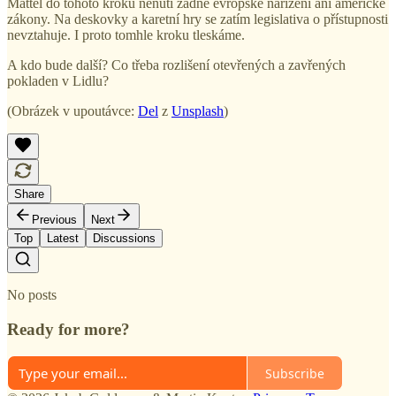
Mattel do tohoto kroku nenutí žádné evropské nařízení ani americké
zákony. Na deskovky a karetní hry se zatím legislativa o přístupnosti
nevztahuje. I proto tomhle kroku tleskáme.
A kdo bude další? Co třeba rozlišení otevřených a zavřených
pokladen v Lidlu?
(Obrázek v upoutávce:
Del
z
Unsplash
)
Share
Previous
Next
Top
Latest
Discussions
No posts
Ready for more?
Subscribe