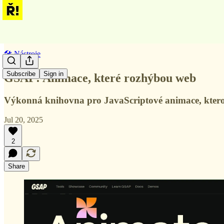
🛠️ Nástroje
Subscribe
Sign in
GSAP: Animace, které rozhýbou web
Výkonná knihovna pro JavaScriptové animace, kterou 
Jul 20, 2025
2
Share