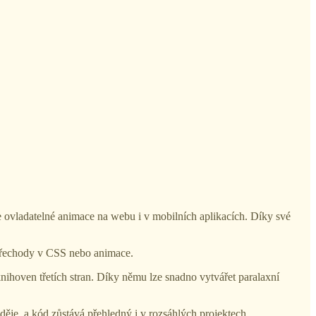
e ovladatelné animace na webu i v mobilních aplikacích. Díky své
 přechody v CSS nebo animace.
ihoven třetích stran. Díky němu lze snadno vytvářet paralaxní
 děje, a kód zůstává přehledný i v rozsáhlých projektech.