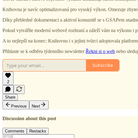
Knihovna je navíc optimalizovaná pro vysoký výkon. Omezuje zbytečné 
Díky přehledné dokumentaci a aktivní komunitě se s GSAPem snadno zač
Pokud vytváříte moderní webové rozhraní a záleží vám na výkonu i pre
A to nejlepší na konec: Knihovnu i s jejími tvůrci adoptovala platfo
Přihlaste se k odběru týdenního newsletter
Řekni si o web
nebo sledu
Subscribe
2
Share
Previous
Next
Discussion about this post
Comments
Restacks