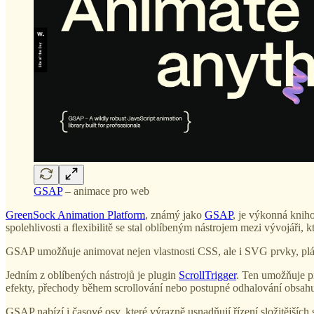
GSAP
– animace pro web
GreenSock Animation Platform
, známý jako
GSAP
, je výkonná knih
spolehlivosti a flexibilitě se stal oblíbeným nástrojem mezi vývojáři, 
GSAP umožňuje animovat nejen vlastnosti CSS, ale i SVG prvky, plá
Jedním z oblíbených nástrojů je plugin
ScrollTrigger
. Ten umožňuje pr
efekty, přechody během scrollování nebo postupné odhalování obsah
GSAP nabízí i časové osy, které výrazně usnadňují řízení složitějších