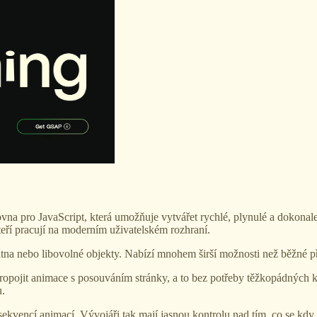
ovna pro JavaScript, která umožňuje vytvářet rychlé, plynulé a dokonal
kteří pracují na moderním uživatelském rozhraní.
tna nebo libovolné objekty. Nabízí mnohem širší možnosti než běžné
opojit animace s posouváním stránky, a to bez potřeby těžkopádných kn
u.
 sekvencí animací. Vývojáři tak mají jasnou kontrolu nad tím, co se kdy