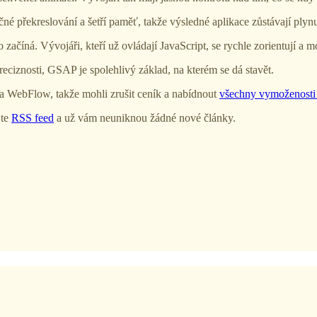
překreslování a šetří paměť, takže výsledné aplikace zůstávají plynulé
íná. Vývojáři, kteří už ovládají JavaScript, se rychle zorientují a m
ciznosti, GSAP je spolehlivý základ, na kterém se dá stavět.
rma WebFlow, takže mohli zrušit ceník a nabídnout
všechny vymoženosti
jte
RSS feed
a už vám neuniknou žádné nové články.