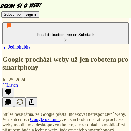
Subscribe
Sign in
Read distraction-free on Substack
🍢 Jednohubky
Google prochází weby už jen robotem pro
smartphony
Jul 25, 2024
Listen
Sítí se nese fáma, že Google přestal indexovat neresponzivní weby.
Ve skutečnosti
Google oznámil
, že už nebude separátně procházet
weby mobilním a desktopovým botem, ale v souladu s mobile-first
přístupem bude všechny weby indexovat jeho smartphonový