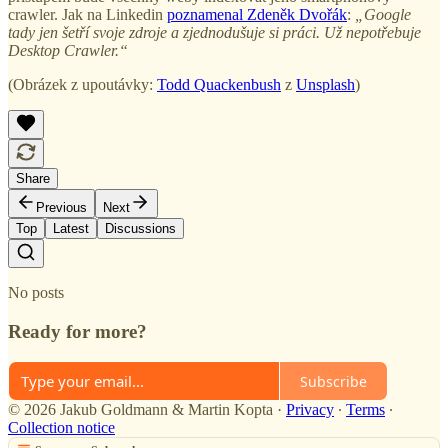
crawler. Jak na Linkedin
poznamenal Zdeněk Dvořák
:
„Google
tady jen šetří svoje zdroje a zjednodušuje si práci. Už nepotřebuje
Desktop Crawler.“
(Obrázek z upoutávky:
Todd Quackenbush
z
Unsplash
)
Share
Previous
Next
Top
Latest
Discussions
No posts
Ready for more?
Subscribe
© 2026 Jakub Goldmann & Martin Kopta
·
Privacy
∙
Terms
∙
Collection notice