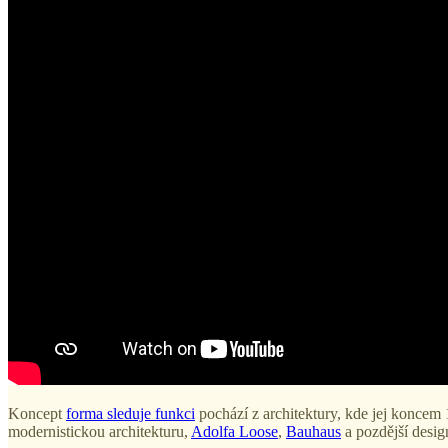
Koncept
forma sleduje funkci
pochází z architektury, kde jej koncem 
modernistickou architekturu,
Adolfa Loose
,
Bauhaus
a pozdější desig