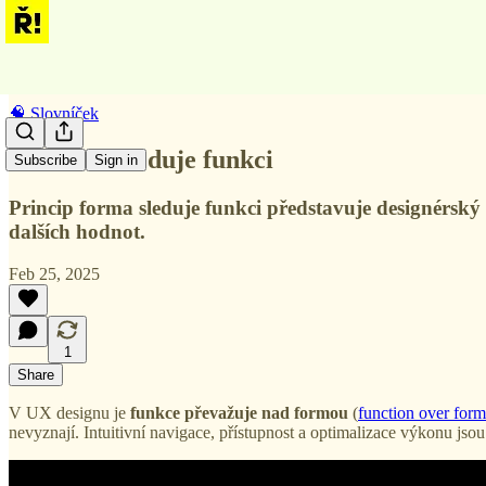
🧠 Slovníček
Forma následuje funkci
Subscribe
Sign in
Princip forma sleduje funkci představuje designérský 
dalších hodnot.
Feb 25, 2025
1
Share
V UX designu je
funkce převažuje nad formou
(
function over form
nevyznají. Intuitivní navigace, přístupnost a optimalizace výkonu jsou