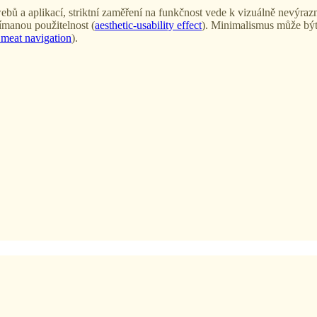
 webů a aplikací, striktní zaměření na funkčnost vede k vizuálně nevýr
nímanou použitelnost (
aesthetic-usability effect
). Minimalismus může být
 meat navigation
).