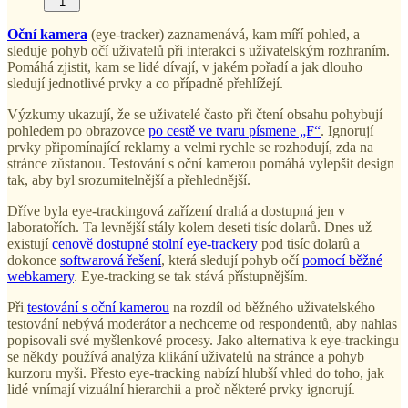
1
Oční kamera
(eye-tracker) zaznamenává, kam míří pohled, a
sleduje pohyb očí uživatelů při interakci s uživatelským rozhraním.
Pomáhá zjistit, kam se lidé dívají, v jakém pořadí a jak dlouho
sledují jednotlivé prvky a co případně přehlížejí.
Výzkumy ukazují, že se uživatelé často při čtení obsahu pohybují
pohledem po obrazovce
po cestě ve tvaru písmene „F“
. Ignorují
prvky připomínající reklamy a velmi rychle se rozhodují, zda na
stránce zůstanou. Testování s oční kamerou pomáhá vylepšit design
tak, aby byl srozumitelnější a přehlednější.
Dříve byla eye-trackingová zařízení drahá a dostupná jen v
laboratořích. Ta levnější stály kolem deseti tisíc dolarů. Dnes už
existují
cenově dostupné stolní eye-trackery
pod tisíc dolarů a
dokonce
softwarová řešení
, která sledují pohyb očí
pomocí běžné
webkamery
. Eye-tracking se tak stává přístupnějším.
Při
testování s oční kamerou
na rozdíl od běžného uživatelského
testování nebývá moderátor a nechceme od respondentů, aby nahlas
popisovali své myšlenkové procesy. Jako alternativa k eye-trackingu
se někdy používá analýza klikání uživatelů na stránce a pohyb
kurzoru myši. Přesto eye-tracking nabízí hlubší vhled do toho, jak
lidé vnímají vizuální hierarchii a proč některé prvky ignorují.