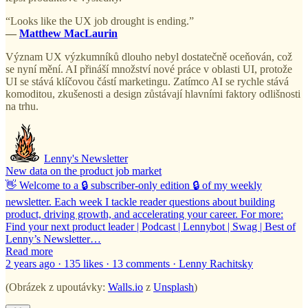
“Looks like the UX job drought is ending.”
—
Matthew MacLaurin
Význam UX výzkumníků dlouho nebyl dostatečně oceňován, což
se nyní mění. AI přináší množství nové práce v oblasti UI, protože
UI se stává klíčovou částí marketingu. Zatímco AI se rychle stává
komoditou, zkušenosti a design zůstávají hlavními faktory odlišnosti
na trhu.
Lenny's Newsletter
New data on the product job market
👋 Welcome to a 🔒 subscriber-only edition 🔒 of my weekly
newsletter. Each week I tackle reader questions about building
product, driving growth, and accelerating your career. For more:
Find your next product leader | Podcast | Lennybot | Swag | Best of
Lenny’s Newsletter…
Read more
2 years ago · 135 likes · 13 comments · Lenny Rachitsky
(Obrázek z upoutávky:
Walls.io
z
Unsplash
)