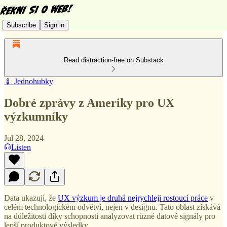
Subscribe
Sign in
Read distraction-free on Substack
🍢 Jednohubky
Dobré zprávy z Ameriky pro UX
výzkumníky
Jul 28, 2024
Listen
Data ukazují, že
UX výzkum je druhá nejrychleji rostoucí práce
v
celém technologickém odvětví, nejen v designu. Tato oblast získává
na důležitosti díky schopnosti analyzovat různé datové signály pro
lepší produktové výsledky.