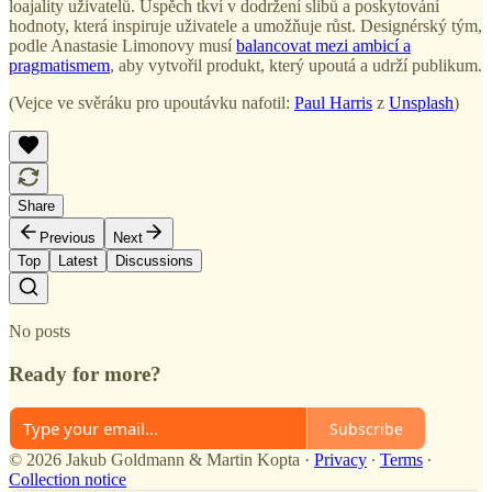
loajality uživatelů. Úspěch tkví v dodržení slibů a poskytování
hodnoty, která inspiruje uživatele a umožňuje růst. Designérský tým,
podle Anastasie Limonovy musí
balancovat mezi ambicí a
pragmatismem
, aby vytvořil produkt, který upoutá a udrží publikum.
(Vejce ve svěráku pro upoutávku nafotil:
Paul Harris
z
Unsplash
)
Share
Previous
Next
Top
Latest
Discussions
No posts
Ready for more?
Subscribe
© 2026 Jakub Goldmann & Martin Kopta
·
Privacy
∙
Terms
∙
Collection notice