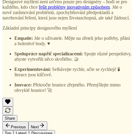
Designové myšlení není určeno pouze pro designéry – hodí se pro
každého, kdo chce
řešit problémy inovativním způsobem
. Jde o
nové zarámování problémů, zpochybňování předpokladů a
navrhování řešení, která jsou nejen životaschopná, ale také žádoucí.
Základní principy designového myšlení
Empatie:
Jde o uživatele. Mějte na zřeteli jeho potřeby, přání
a bolestivé body. ♥️
Spolupráce napříč specializacemi:
Spojte různé perspektivy,
abyste vytvořili něco skvělého. 🤝
Experimentování:
Selhávejte rychle, učte se rychleji! 🧪
Iterace jsou klíčové.
Inovace:
Překročte hranice zřejmého. Přemýšlejte mimo
obvyklé hranice! 🚀
Share
Previous
Next
Top
Latest
Discussions