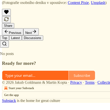
(Fotografie osobního deníku v upoutávce:
Content Pixie
,
Unsplash
)
Share
Previous
Next
Top
Latest
Discussions
No posts
Ready for more?
Subscribe
© 2026 Jakub Goldmann & Martin Kopta
·
Privacy
∙
Terms
∙
Collecti
Start your Substack
Get the app
Substack
is the home for great culture