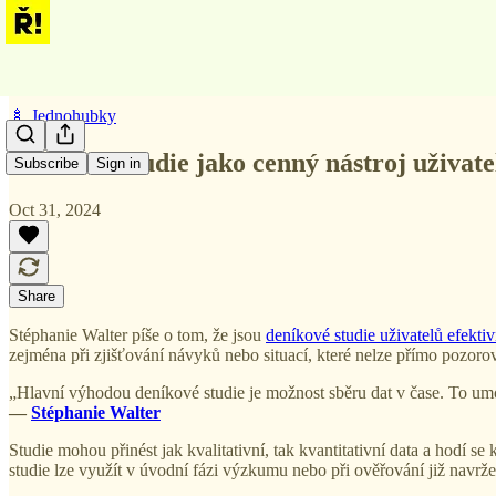
🍢 Jednohubky
Deníkové studie jako cenný nástroj uživa
Subscribe
Sign in
Oct 31, 2024
Share
Stéphanie Walter píše o tom, že jsou
deníkové studie uživatelů efekt
zejména při zjišťování návyků nebo situací, které nelze přímo pozorov
„Hlavní výhodou deníkové studie je možnost sběru dat v čase. To umož
—
Stéphanie Walter
Studie mohou přinést jak kvalitativní, tak kvantitativní data a hodí 
studie lze využít v úvodní fázi výzkumu nebo při ověřování již navrže