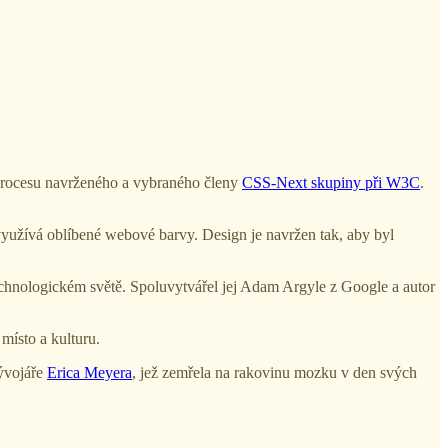
o procesu navrženého a vybraného členy
CSS-Next skupiny při W3C
.
využívá oblíbené webové barvy. Design je navržen tak, aby byl
technologickém světě. Spoluvytvářel jej Adam Argyle z Google a autor
místo a kulturu.
ývojáře
Erica Meyera
, jež zemřela na rakovinu mozku v den svých