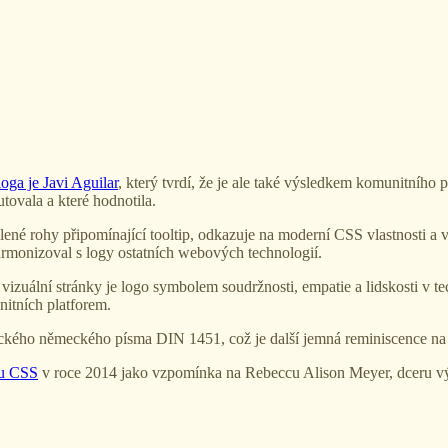
oga je Javi Aguilar
, který tvrdí, že je ale také výsledkem komunitníh
utovala a které hodnotila.
ené rohy připomínající tooltip, odkazuje na moderní CSS vlastnosti a 
harmonizoval s logy ostatních webových technologií.
vizuální stránky je logo symbolem soudržnosti, empatie a lidskosti v 
nitních platforem.
sického německého písma DIN 1451, což je další jemná reminiscence na 
du CSS
v roce 2014 jako vzpomínka na Rebeccu Alison Meyer, dceru v