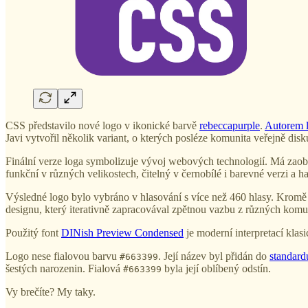
CSS představilo nové logo v ikonické barvě
rebeccapurple
.
Autorem l
Javi vytvořil několik variant, o kterých posléze komunita veřejně disk
Finální verze loga symbolizuje vývoj webových technologií. Má zaobl
funkční v různých velikostech, čitelný v černobílé i barevné verzi a 
Výsledné logo bylo vybráno v hlasování s více než 460 hlasy. Kromě 
designu, který iterativně zapracovával zpětnou vazbu z různých komu
Použitý font
DINish Preview Condensed
je moderní interpretací kla
Logo nese fialovou barvu
. Její název byl přidán do
standar
#663399
šestých narozenin. Fialová
byla její oblíbený odstín.
#663399
Vy brečíte? My taky.