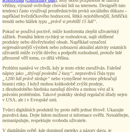
Konformita
(
conformity bias
), tedy sklon přizpůsobit se názoru
většiny, výrazně ovlivňuje chování lidí na internetu. Designéři tuto
tendenci často využívají prostřednictvím prvků sociálního důkazu –
například hvězdičkového hodnocení, štítků
nejoblíbenější
, žebříčků
trendů nebo hlášek typu
„právě si prohlíží 15 lidí“
.
Pokud se používá poctivě, může konformita zlepšit uživatelský
zážitek. Pomáhá lidem rychleji se rozhodovat, najít oblíbené
produkty nebo důvěryhodný obsah. Například označení
nejprodávanější
výrobek nebo zobrazení aktuální aktivity ostatních
uživatelů může zvýšit důvěru a podpořit rozhodnutí, protože lidé
přirozeně věří tomu, co dělá většina.
Problém nastává ve chvíli, kdy je tento efekt zneužíván. Falešné
nápisy jako
„zbývají poslední 2 kusy“
, nepravdivá čísla typu
„1200 lidí právě sleduje“
nebo vymyšlené recenze překračují
hranici etiky. I když mohou krátkodobě zvýšit prodeje,
z dlouhodobého hlediska narušují důvěru a mohou vést až k
právním problémům. Takové praktiky sledují regulační úřady nejen
v USA, ale i v Evropské unii.
Tvůrci digitálních produktů by proto měli jednat férově. Ukazujte
pravdivá data. Dejte lidem možnost si informace ověřit. Nenaléhejte,
nemanipulujte, respektujte svobodu uživatele.
V digitálním světě, kde dominují metriky a názory davu, je