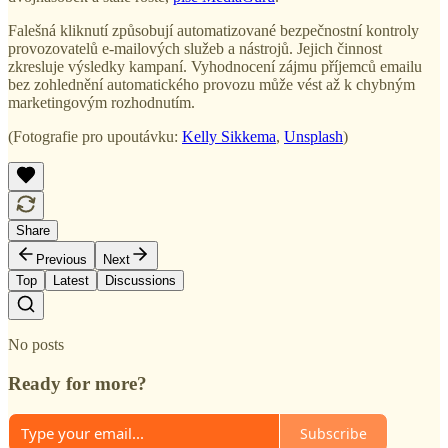
Falešná kliknutí způsobují automatizované bezpečnostní kontroly
provozovatelů e-mailových služeb a nástrojů. Jejich činnost
zkresluje výsledky kampaní. Vyhodnocení zájmu příjemců emailu
bez zohlednění automatického provozu může vést až k chybným
marketingovým rozhodnutím.
(Fotografie pro upoutávku:
Kelly Sikkema
,
Unsplash
)
Share
Previous
Next
Top
Latest
Discussions
No posts
Ready for more?
Subscribe