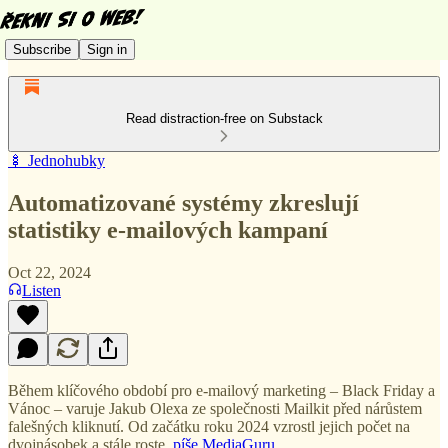
Subscribe
Sign in
Read distraction-free on Substack
🍢 Jednohubky
Automatizované systémy zkreslují
statistiky e-mailových kampaní
Oct 22, 2024
Listen
Během klíčového období pro e-mailový marketing – Black Friday a
Vánoc – varuje Jakub Olexa ze společnosti Mailkit před nárůstem
falešných kliknutí. Od začátku roku 2024 vzrostl jejich počet na
dvojnásobek a stále roste,
píše MediaGuru
.