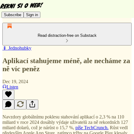
Subscribe
Sign in
Read distraction-free on Substack
🍢 Jednohubky
Aplikací stahujeme méně, ale necháme za
ně víc peněz
Dec 19, 2024
Listen
Navzdory globálnímu poklesu stahování aplikací o 2,3 % na 110
miliard v roce 2024 dosáhly výdaje uživatelů za ně rekordních 127
miliard dolarů, což je nárůst o 15,7 %,
píše TechCrunch.
Růst vedl
především Apple App Store, zatímco tržby na Google Play klesaly.