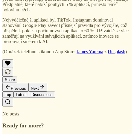
Předplatné, které nabízí pouhých 5 % aplikací, přineslo téměř
polovinu tržeb.
Nejvýdělečnější aplikací byl TikTok. Instagram dominoval
stahování. Google Play zavedl přísnější pravidla pro vývojáře, což
přispělo k poklesu počtu nových aplikací o 60 %. Uživatelé se více
zaměřují na využívání stávajících aplikací, zatímco inovace se
přesouvají směrem k AI.
(Obrázek telefonu s ikonou App Store:
James Yarema
z
Unsplash
)
Share
Previous
Next
Top
Latest
Discussions
No posts
Ready for more?